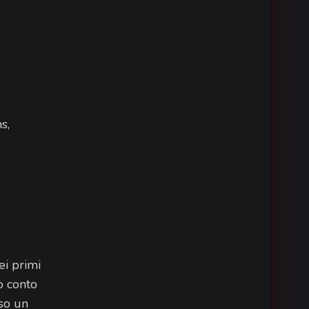
s,
ei primi
to conto
sso un