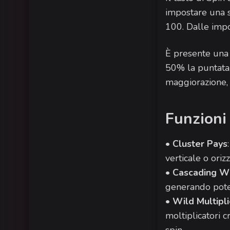
impostare una s
100. Dalle impo
È presente una
50% la puntata,
maggiorazione, p
Funzioni
•
Cluster Pays
verticale o oriz
•
Cascading W
generando poten
•
Wild Multipli
moltiplicatori c