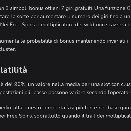
con 3 simboli bonus ottieni 7 giri gratuiti. Una funzione
tare la sorte per aumentare il numero dei giri fino a un
Nei Free Spins il moltiplicatore dei wild non si azzera t
 aumenta le probabilità di bonus mantenendo invariati i
luster.
atilità
 del 96%, un valore nella media per una slot con clus
postazioni più basse possono variare secondo l’operator
 medio-alta: questo comporta fasi più lente nel base gam
nei Free Spins, soprattutto quando il trail dei moltiplicat