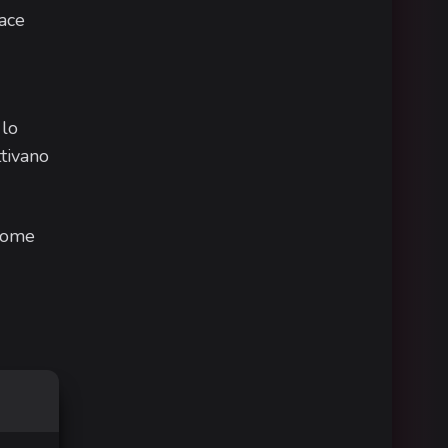
vace
 lo
ttivano
 come