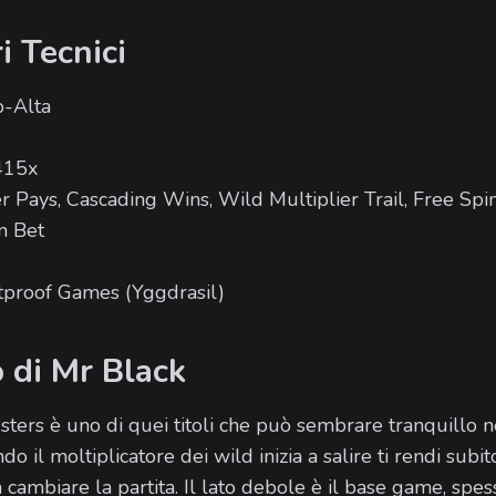
i Tecnici
o-Alta
415x
er Pays, Cascading Wins, Wild Multiplier Trail, Free Spin
n Bet
etproof Games (Yggdrasil)
 di Mr Black
sters è uno di quei titoli che può sembrare tranquillo n
o il moltiplicatore dei wild inizia a salire ti rendi subi
 cambiare la partita. Il lato debole è il base game, spe