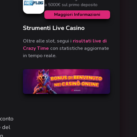
a 5000€ sul primo deposito
Maggiori Informazioni
Strumenti Live Casino
Oltre alle slot, segui i
risultati live di
Crazy Time
con statistiche aggiornate
in tempo reale.
 conto
e del
un