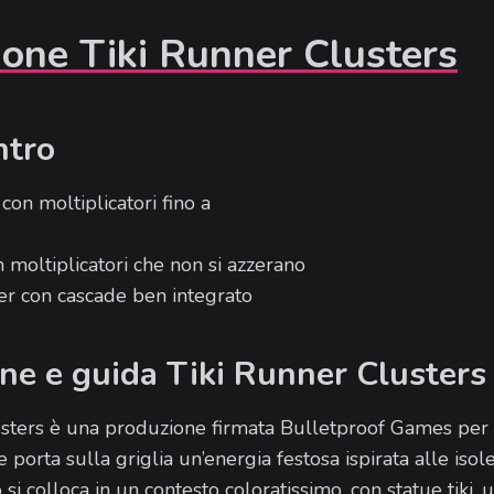
one Tiki Runner Clusters
ntro
con moltiplicatori fino a
00x
 moltiplicatori che non si azzerano
er con cascade ben integrato
ne e guida Tiki Runner Clusters
usters è una produzione firmata Bulletproof Games per
e porta sulla griglia un’energia festosa ispirata alle isol
o si colloca in un contesto coloratissimo, con statue tiki, 