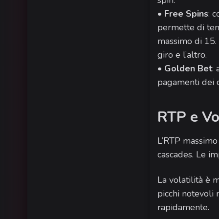
spin.
•
Free Spins
: 
permette di ten
massimo di 15. 
giro e l’altro.
•
Golden Bet
:
pagamenti dei c
RTP e Vol
L’RTP massimo è
cascades. Le im
La volatilità è
picchi notevoli 
rapidamente.