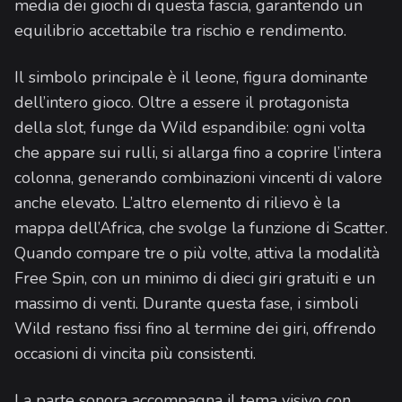
media dei giochi di questa fascia, garantendo un
equilibrio accettabile tra rischio e rendimento.
Il simbolo principale è il leone, figura dominante
dell’intero gioco. Oltre a essere il protagonista
della slot, funge da Wild espandibile: ogni volta
che appare sui rulli, si allarga fino a coprire l’intera
colonna, generando combinazioni vincenti di valore
anche elevato. L’altro elemento di rilievo è la
mappa dell’Africa, che svolge la funzione di Scatter.
Quando compare tre o più volte, attiva la modalità
Free Spin, con un minimo di dieci giri gratuiti e un
massimo di venti. Durante questa fase, i simboli
Wild restano fissi fino al termine dei giri, offrendo
occasioni di vincita più consistenti.
La parte sonora accompagna il tema visivo con