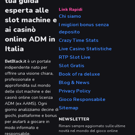
tua guida
esperta alle
Link Rapidi
Chi siamo
slot machine e
I migliori bonus senza
ai casinò
deposito
online ADM in
Crazy Time Stats
Italia
Live Casino Statistiche
RTP Slot Live
BetBlack.it
è un portale
Slot Gratis
indipendente nato per
offrire una visione chiara,
Book of ra deluxe
professionale e
Blog & News
approfondita sul mondo
Privacy Policy
delle slot machine e dei
casinò online con licenza
Gioco Responsabile
ADM (ex AAMS). Ogni
Sitemap
giorno analizziamo decine di
giochi, piattaforme e bonus
NEWSLETTER
per aiutarti a giocare in
Rimani sempre aggiornato sulle ultime
modo informato e
novità nel mondo del gioco online
responsabile.