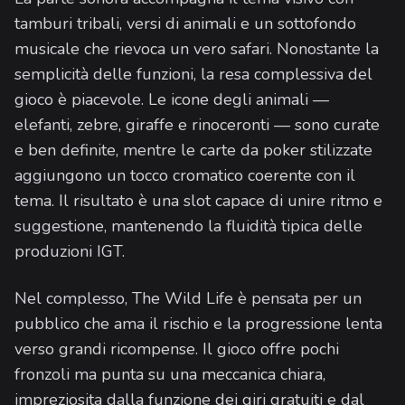
tamburi tribali, versi di animali e un sottofondo
musicale che rievoca un vero safari. Nonostante la
semplicità delle funzioni, la resa complessiva del
gioco è piacevole. Le icone degli animali —
elefanti, zebre, giraffe e rinoceronti — sono curate
e ben definite, mentre le carte da poker stilizzate
aggiungono un tocco cromatico coerente con il
tema. Il risultato è una slot capace di unire ritmo e
suggestione, mantenendo la fluidità tipica delle
produzioni IGT.
Nel complesso, The Wild Life è pensata per un
pubblico che ama il rischio e la progressione lenta
verso grandi ricompense. Il gioco offre pochi
fronzoli ma punta su una meccanica chiara,
impreziosita dalla funzione dei giri gratuiti e dal