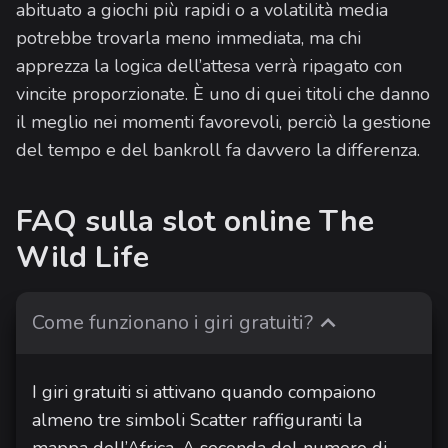
abituato a giochi più rapidi o a volatilità media
potrebbe trovarla meno immediata, ma chi
apprezza la logica dell’attesa verrà ripagato con
vincite proporzionate. È uno di quei titoli che danno
il meglio nei momenti favorevoli, perciò la gestione
del tempo e del bankroll fa davvero la differenza.
FAQ sulla slot online The
Wild Life
Come funzionano i giri gratuiti?
I giri gratuiti si attivano quando compaiono
almeno tre simboli Scatter raffiguranti la