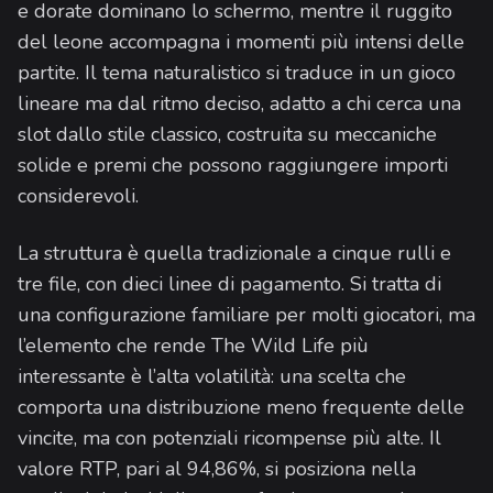
e dorate dominano lo schermo, mentre il ruggito
del leone accompagna i momenti più intensi delle
partite. Il tema naturalistico si traduce in un gioco
lineare ma dal ritmo deciso, adatto a chi cerca una
slot dallo stile classico, costruita su meccaniche
solide e premi che possono raggiungere importi
considerevoli.
La struttura è quella tradizionale a cinque rulli e
tre file, con dieci linee di pagamento. Si tratta di
una configurazione familiare per molti giocatori, ma
l’elemento che rende The Wild Life più
interessante è l’alta volatilità: una scelta che
comporta una distribuzione meno frequente delle
vincite, ma con potenziali ricompense più alte. Il
valore RTP, pari al 94,86%, si posiziona nella