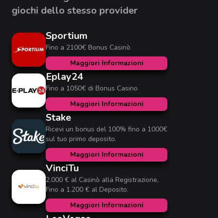
giochi dello stesso provider
Sportium
Fino a 2100€ Bonus Casinò
Maggiori Informazioni
Eplay24
Fino a 1050€ di Bonus Casino
Maggiori Informazioni
Stake
Ricevi un bonus del 100% fino a 1000€
sul tuo primo deposito.
Maggiori Informazioni
VinciTu
2.000 € al Casinò alla Registrazione,
Fino a 1.200 € al Deposito.
Maggiori Informazioni