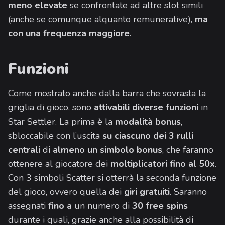
meno elevate
se confrontate ad altre slot simili
(anche se comunque alquanto remunerative),
ma
con una frequenza maggiore
.
Funzioni
Come mostrato anche dalla barra che sovrasta la
griglia di gioco, sono
attivabili diverse funzioni
in
Star Settler. La prima è la
modalità bonus
,
sbloccabile con l’uscita
su ciascuno dei 3 rulli
centrali
di
almeno un simbolo bonus
, che faranno
ottenere al giocatore dei
moltiplicatori fino al 50x
.
Con 3 simboli Scatter si otterrà la seconda funzione
del gioco, ovvero quella dei
giri gratuiti
. Saranno
assegnati
fino a
un numero di
30 free spins
durante i quali, grazie anche alla possibilità di