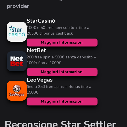
provider
StarCasinò
100€ e 50 free spin subito + fino a
2050€ di bonus cashback
Maggiori Informazioni
NetBet
200 free spin e 500€ senza deposito +
100% fino a 1000€
Maggiori Informazioni
LeoVegas
fino a 250 free spins + Bonus fino a
1500€
Maggiori Informazioni
Recensione Star Settler