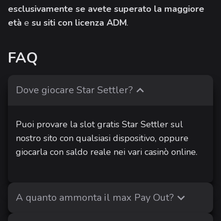
esclusivamente se avete superato la maggiore
età
e
su siti con licenza ADM
.
FAQ
Dove giocare Star Settler?
Puoi provare la slot gratis Star Settler sul
nostro sito con qualsiasi dispositivo, oppure
giocarla con saldo reale nei vari casinò online.
A quanto ammonta il max Pay Out?
Il max Payout ottenibile in Star Settler è