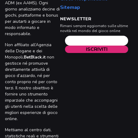
ADM (ex AAMS). Ogni
Sitemap
giorno analizziamo decine di
giochi, piattaforme e bonus
NEWSLETTER
per aiutarti a giocare in
Rimani sempre aggiornato sulle ultime
modo informato e
novità nel mondo del gioco online
responsabile.
Non affiliato all’Agenzia
delle Dogane e dei
Monopoli,
BetBlack.it
non
gestisce né promuove
direttamente attività di
gioco d’azzardo, né per
conto proprio né per conto
terzi. Il nostro obiettivo è
fornire uno strumento
imparziale che accompagni
gli utenti nella scelta delle
migliori esperienze di gioco
online.
Mettiamo al centro dati,
statistiche reali e strumenti