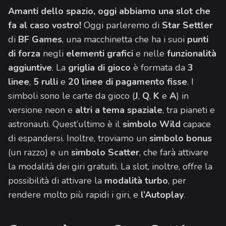
Amanti dello spazio, oggi abbiamo una slot che
fa al caso vostro!
Oggi parleremo di
Star Settler
di
BF Games
, una macchinetta che ha i suoi
punti
di forza
negli
elementi grafici
e nelle
funzionalità
aggiuntive
. La
griglia di gioco
è formata da
3
linee
,
5 rulli
e
20 linee di pagamento fisse
. I
simboli sono le carte da gioco (
J
,
Q
,
K
e
A
) in
versione neon e
altri a tema spaziale
, tra pianeti e
astronauti. Quest’ultimo è il
simbolo Wild
capace
di espandersi. Inoltre, troviamo un
simbolo bonus
(un razzo) e un
simbolo Scatter
, che farà attivare
la modalità dei giri gratuiti. La slot, inoltre, offre la
possibilità di attivare la
modalità turbo
, per
rendere molto più rapidi i giri, e
l’Autoplay
.