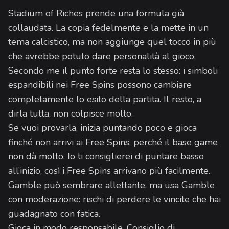
Stadium of Riches prende una formula già
collaudata. La copia fedelmente e la mette in un
tema calcistico, ma non aggiunge quel tocco in più
che avrebbe potuto dare personalità al gioco.
Secondo me il punto forte resta lo stesso: i simboli
espandibili nei Free Spins possono cambiare
completamente lo esito della partita. Il resto, a
dirla tutta, non colpisce molto.
Se vuoi provarla, inizia puntando poco e gioca
finché non arrivi ai Free Spins, perché il base game
non dà molto. Io ti consiglierei di puntare basso
all’inizio, così i Free Spins arrivano più facilmente.
Gamble può sembrare allettante, ma usa Gamble
con moderazione: rischi di perdere le vincite che hai
guadagnato con fatica.
Gioca in modo responsabile. Consiglio di