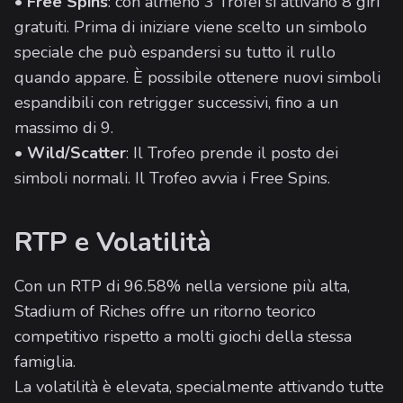
•
Free Spins
: con almeno 3 Trofei si attivano 8 giri
gratuiti. Prima di iniziare viene scelto un simbolo
speciale che può espandersi su tutto il rullo
quando appare. È possibile ottenere nuovi simboli
espandibili con retrigger successivi, fino a un
massimo di 9.
•
Wild/Scatter
: Il Trofeo prende il posto dei
simboli normali. Il Trofeo avvia i Free Spins.
RTP e Volatilità
Con un RTP di 96.58% nella versione più alta,
Stadium of Riches offre un ritorno teorico
competitivo rispetto a molti giochi della stessa
famiglia.
La volatilità è elevata, specialmente attivando tutte