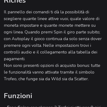
Riches
Il pannello dei comandi ti dà la possibilità di
scegliere quante linee attive vuoi, quale valore di
moneta impostare e quante monete mettere su
ogni linea. Quando premi Spin il giro parte subito;
con Autoplay il gioco continua da solo senza dover
premere ogni volta. Nelle impostazioni trovi i
controlli audio e il collegamento alla tabella dei
pagamenti.
Non sono presenti opzioni di acquisto bonus: tutte
le funzionalità vanno attivate tramite il simbolo
Trofeo, che funge sia da Wild sia da Scatter.
Funzioni