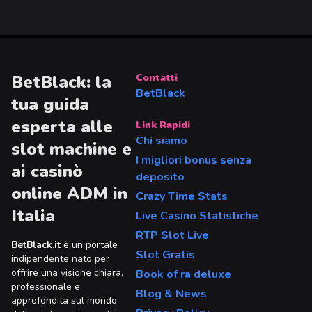
BetBlack: la
Contatti
BetBlack
tua guida
esperta alle
Link Rapidi
Chi siamo
slot machine e
I migliori bonus senza
ai casinò
deposito
online ADM in
Crazy Time Stats
Italia
Live Casino Statistiche
RTP Slot Live
BetBlack.it
è un portale
Slot Gratis
indipendente nato per
offrire una visione chiara,
Book of ra deluxe
professionale e
Blog & News
approfondita sul mondo