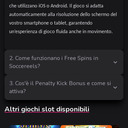
che utilizzano iOS o Android. Il gioco si adatta
automaticamente alla risoluzione dello schermo del
vostro smartphone o tablet, garantendo
un’esperienza di gioco fluida anche in movimento.
2. Come funzionano i Free Spins in
Soccereels?
I Free Spins si attivano quando appaiono
3. Cos'è il Penalty Kick Bonus e come si
almeno tre simboli dedicati sui rulli. A seconda
attiva?
del numero di simboli, si possono ottenere da
5 a 100 giri gratuiti, offrendo così la possibilità
Il Penalty Kick Bonus si attiva quando almeno
Altri giochi slot disponibili
di accumulare vincite senza ulteriori
tre simboli del portiere si allineano sui rulli. In
scommesse.
questo bonus, il giocatore deve calciare un