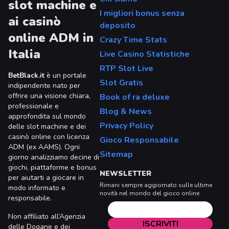
slot machine e
I migliori bonus senza
ai casinò
deposito
online ADM in
Crazy Time Stats
Italia
Live Casino Statistiche
RTP Slot Live
BetBlack.it
è un portale
Slot Gratis
indipendente nato per
offrire una visione chiara,
Book of ra deluxe
professionale e
Blog & News
approfondita sul mondo
Privacy Policy
delle slot machine e dei
casinò online con licenza
Gioco Responsabile
ADM (ex AAMS). Ogni
Sitemap
giorno analizziamo decine di
giochi, piattaforme e bonus
NEWSLETTER
per aiutarti a giocare in
Rimani sempre aggiornato sulle ultime
modo informato e
novità nel mondo del gioco online
responsabile.
Non affiliato all’Agenzia
delle Dogane e dei