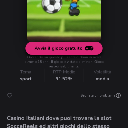
Avvia il gioco gratuito
Cliccando su questo pulsante dichiari di avere
almeno 18 anni. Il gioco è vietato ai minori. Gioca
responsabilmente.
Tema
RTP Medio
Volatilità
sport
91.52
%
media
Segnala un problema
Casino Italiani dove puoi trovare la slot
SocceReels ed altri giochi dello stesso