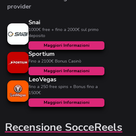
provider
Snai
1000€ free + fino a 2000€ sul primo
deposito
Maggiori Informazioni
Sportium
Fino a 2100€ Bonus Casinò
Maggiori Informazioni
LeoVegas
fino a 250 free spins + Bonus fino a
1500€
Maggiori Informazioni
Recensione SocceReels