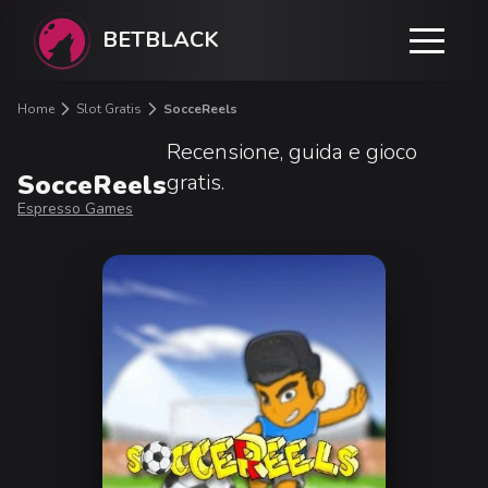
BETBLACK
Home
Slot Gratis
SocceReels
Recensione, guida e gioco
SocceReels
gratis.
Espresso Games