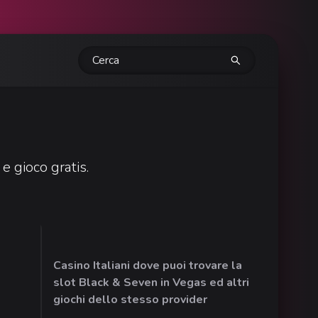
Cerca
e gioco gratis.
Casino Italiani dove puoi trovare la
slot Black & Seven in Vegas ed altri
giochi dello stesso provider