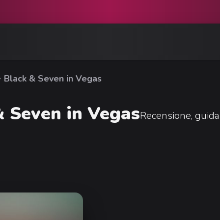
Black & Seven in Vegas
& Seven in Vegas
Recensione, guida 