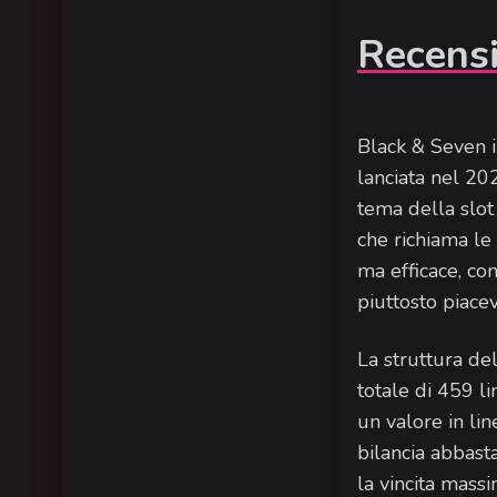
Recensi
Black & Seven 
lanciata nel 202
tema della slot
che richiama le 
ma efficace, con
piuttosto piacev
La struttura del
totale di 459 l
un valore in lin
bilancia abbasta
la vincita mass