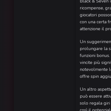
Black & Seven in
ricompense, graz
giocatori posso
con una certa f
attenzione il pr
Un suggerimento
prolungare la s
funzioni bonus.
vincite più sig
notevolmente le
offre spin aggiu
Un altro aspett
può essere atti
solo regala gir
così il potenzia