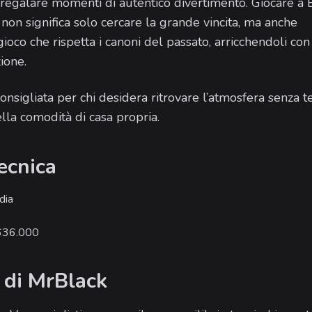
 regalare momenti di autentico divertimento. Giocare a 
non significa solo cercare la grande vincita, ma anche
ioco che rispetta i canoni del passato, arricchendoli con
zione.
onsigliata per chi desidera ritrovare l’atmosfera senza 
ella comodità di casa propria.
ecnica
dia
36.000
i di MrBlack