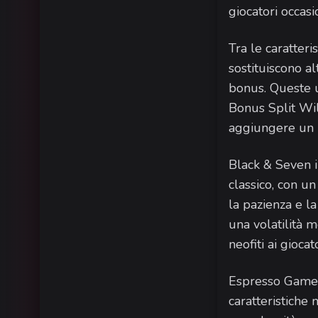
giocatori occasi
Tra le caratteri
sostituiscono al
bonus. Queste u
Bonus Split Wil
aggiungere un p
Black & Seven i
classico, con u
la pazienza e l
una volatilità 
neofiti ai giocat
Espresso Games
caratteristiche