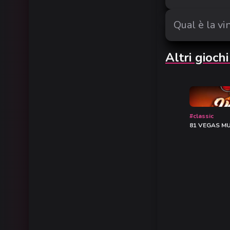
L’RTP (Return
Qual è la vi
giocatore. In 
che, in teoria
La vincita ma
Altri giochi
circa 95,83 eu
raggiungere ta
medio calcola
bonus offerte
oltre a gioca
#
classic
81 VEGAS MU