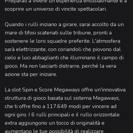
Preparati a vivere un'esperienza entusiasmante e a
scoprire un universo di vincite spettacolari.
Quando i rulli iniziano a girare, sarai accolto da un
mare di tifosi scatenati sulle tribune, pronti a
sostenere le loro squadre preferite. L'atmosfera
sarà elettrizzante, con coriandoli che piovono dal
cielo e luci abbaglianti che illuminano il campo di
gioco. Ma non lasciarti distrarre, perché la vera
azione sta per iniziare.
La slot Spin e Score Megaways offre un'innovativa
struttura di gioco basata sul sistema Megaways,
che ti offre fino a 117.649 modi per vincere ad
ogni giro. I 6 rulli principali e il rullo orizzontale
extra aggiungono un tocco di originalità e
aumentano le tue possibilità di realizzare