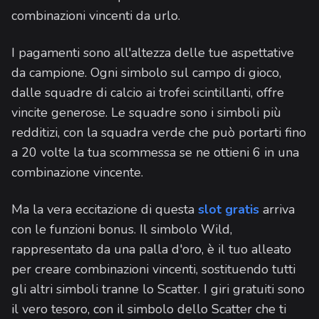
combinazioni vincenti da urlo.
I pagamenti sono all'altezza delle tue aspettative
da campione. Ogni simbolo sul campo di gioco,
dalle squadre di calcio ai trofei scintillanti, offre
vincite generose. Le squadre sono i simboli più
redditizi, con la squadra verde che può portarti fino
a 20 volte la tua scommessa se ne ottieni 6 in una
combinazione vincente.
Ma la vera eccitazione di questa
slot gratis
arriva
con le funzioni bonus. Il simbolo Wild,
rappresentato da una palla d'oro, è il tuo alleato
per creare combinazioni vincenti, sostituendo tutti
gli altri simboli tranne lo Scatter. I giri gratuiti sono
il vero tesoro, con il simbolo dello Scatter che ti