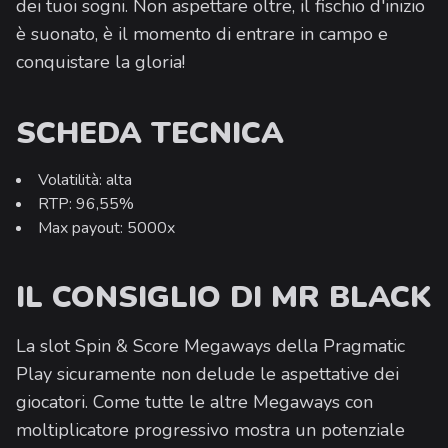
dei tuoi sogni. Non aspettare oltre, il fischio d'inizio
è suonato, è il momento di entrare in campo e
conquistare la gloria!
SCHEDA TECNICA
Volatilità: alta
RTP: 96,55%
Max payout: 5000x
IL CONSIGLIO DI MR BLACK
La slot Spin & Score Megaways della Pragmatic
Play sicuramente non delude le aspettative dei
giocatori. Come tutte le altre Megaways con
moltiplicatore progressivo mostra un potenziale