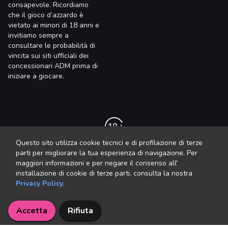
consapevole. Ricordiamo
che il gioco d’azzardo è
vietato ai minori di 18 anni e
invitiamo sempre a
consultare le probabilità di
vincita sui siti ufficiali dei
concessionari ADM prima di
iniziare a giocare.
Questo sito utilizza cookie tecnici e di profilazione di terze
parti per migliorare la tua esperienza di navigazione. Per
maggiori informazioni e per negare il consenso all'
installazione di cookie di terze parti, consulta la nostra
Privacy Policy
.
Slot gratis | BetBlack © 2025 | all rights reserved | casinò online sicuri
Accetta
Rifiuta
| GPWA Verification