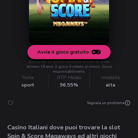
Avvia il gioco gratuito
Cliccando su questo pulsante dichiari di avere
almeno 18 anni. Il gioco è vietato ai minori. Gioca
responsabilmente.
Tema
RTP Medio
Volatilità
sport
96.55
%
alta
Segnala un problema
Casino Italiani dove puoi trovare la slot
Spin & Score Megaways ed altri giochi