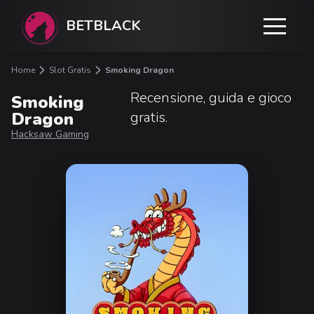
BETBLACK
Home
Slot Gratis
Smoking Dragon
Recensione, guida e gioco
Smoking
Dragon
gratis.
Hacksaw Gaming