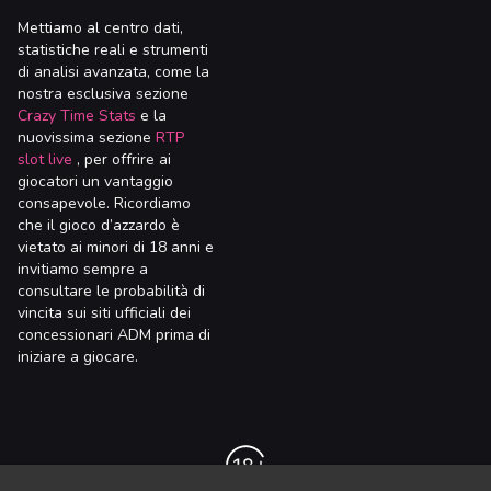
Mettiamo al centro dati,
statistiche reali e strumenti
di analisi avanzata, come la
nostra esclusiva sezione
Crazy Time Stats
e la
nuovissima sezione
RTP
slot live
, per offrire ai
giocatori un vantaggio
consapevole. Ricordiamo
che il gioco d’azzardo è
vietato ai minori di 18 anni e
invitiamo sempre a
consultare le probabilità di
vincita sui siti ufficiali dei
concessionari ADM prima di
iniziare a giocare.