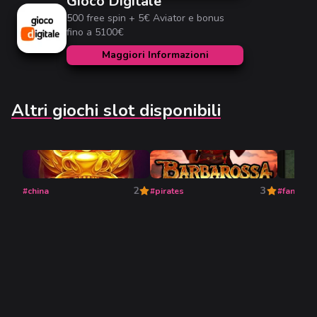
Gioco Digitale
500 free spin + 5€ Aviator e bonus
fino a 5100€
Maggiori Informazioni
Altri giochi slot disponibili
2
3
#
china
#
pirates
#
fantasy
15 DRAGON PEARLS
BARBAROSSA DRAGON EMPIRE
24K DRA