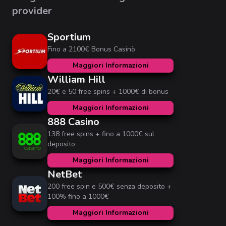
provider
Sportium
Fino a 2100€ Bonus Casinò
Maggiori Informazioni
William Hill
20€ e 50 free spins + 1000€ di bonus
Maggiori Informazioni
888 Casino
138 free spins + fino a 1000€ sul
deposito
Maggiori Informazioni
NetBet
200 free spin e 500€ senza deposito +
100% fino a 1000€
Maggiori Informazioni