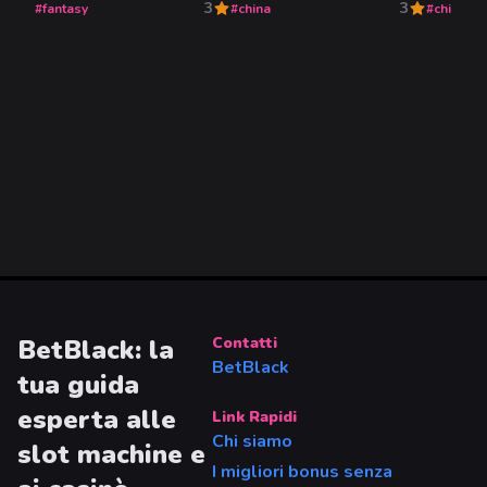
3
3
#
fantasy
#
china
#
china
Jackpot pari a 5000 x scommessa totale.
24K DRAGON
8 DRAGONS
BetBlack: la
Contatti
BetBlack
tua guida
esperta alle
Link Rapidi
Chi siamo
slot machine e
I migliori bonus senza