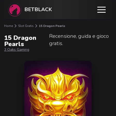
BETBLACK
Home
Slot Gratis
15 Dragon Pearls
Recensione, guida e gioco
15 Dragon
Pearls
gratis.
3 Oaks Gaming