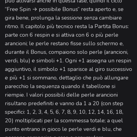
può attivarsi anche in questa fase, quindi il ciclo
“Free Spin → possibile Bonus” resta aperto e, se
gira bene, prolunga la sessione senza cambiare
ritmo. Il capitolo più tecnico resta la Partita Bonus:
parte con 6 respin e si attiva con 6 o più perle
arancioni; le perle restano fisse sullo schermo e,
durante il Bonus, compaiono solo perle (arancioni,
verdi, blu) e simboli +1. Ogni +1 assegna un respin
aggiuntivo, il simbolo +1 sparisce al giro successivo
e più +1 si sommano, dettaglio che può allungare
parecchio la sequenza quando il tabellone si
riempie. I valori possibili delle perle arancioni
risultano predefiniti e vanno da 1 a 20 (con step
specifici: 1, 2, 3, 4, 5, 6, 7, 8, 9, 10, 12, 14, 16, 18,
20) moltiplicati per la scommessa totale; a quel
punto entrano in gioco le perle verdi e blu, che