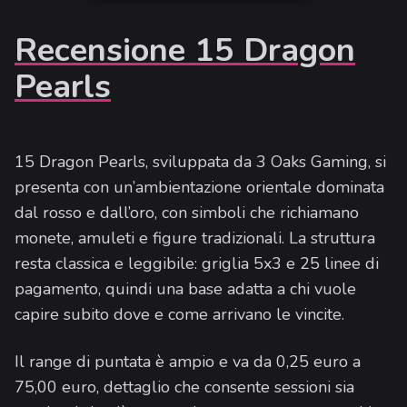
Recensione 15 Dragon
Pearls
15 Dragon Pearls, sviluppata da 3 Oaks Gaming, si
presenta con un’ambientazione orientale dominata
dal rosso e dall’oro, con simboli che richiamano
monete, amuleti e figure tradizionali. La struttura
resta classica e leggibile: griglia 5x3 e 25 linee di
pagamento, quindi una base adatta a chi vuole
capire subito dove e come arrivano le vincite.
Il range di puntata è ampio e va da 0,25 euro a
75,00 euro, dettaglio che consente sessioni sia