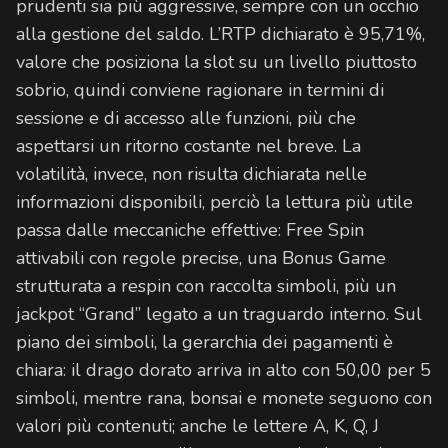
prudenti sia più aggressive, sempre con un occhio
alla gestione del saldo. L’RTP dichiarato è 95,71%,
valore che posiziona la slot su un livello piuttosto
sobrio, quindi conviene ragionare in termini di
sessione e di accesso alle funzioni, più che
aspettarsi un ritorno costante nel breve. La
volatilità, invece, non risulta dichiarata nelle
informazioni disponibili, perciò la lettura più utile
passa dalle meccaniche effettive: Free Spin
attivabili con regole precise, una Bonus Game
strutturata a respin con raccolta simboli, più un
jackpot “Grand” legato a un traguardo interno. Sul
piano dei simboli, la gerarchia dei pagamenti è
chiara: il drago dorato arriva in alto con 50,00 per 5
simboli, mentre rana, bonsai e monete seguono con
valori più contenuti; anche le lettere A, K, Q, J