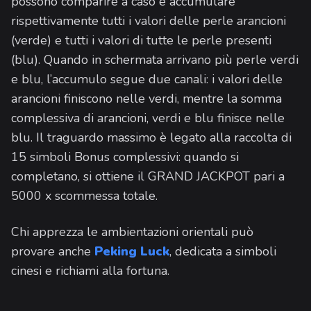
possono comparire a caso e accumulare
rispettivamente tutti i valori delle perle arancioni
(verde) e tutti i valori di tutte le perle presenti
(blu). Quando in schermata arrivano più perle verdi
e blu, l’accumulo segue due canali: i valori delle
arancioni finiscono nelle verdi, mentre la somma
complessiva di arancioni, verdi e blu finisce nelle
blu. Il traguardo massimo è legato alla raccolta di
15 simboli Bonus complessivi: quando si
completano, si ottiene il GRAND JACKPOT pari a
5000 x scommessa totale.
Chi apprezza le ambientazioni orientali può
provare anche
Peking Luck
, dedicata a simboli
cinesi e richiami alla fortuna.