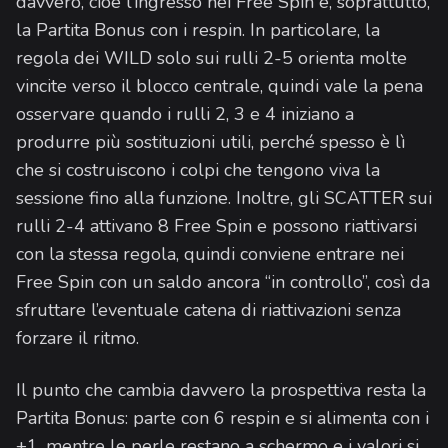
davvero, cioè l’ingresso nei Free Spin e, soprattutto,
la Partita Bonus con i respin. In particolare, la
regola dei WILD solo sui rulli 2-5 orienta molte
vincite verso il blocco centrale, quindi vale la pena
osservare quando i rulli 2, 3 e 4 iniziano a
produrre più sostituzioni utili, perché spesso è lì
che si costruiscono i colpi che tengono viva la
sessione fino alla funzione. Inoltre, gli SCATTER sui
rulli 2-4 attivano 8 Free Spin e possono riattivarsi
con la stessa regola, quindi conviene entrare nei
Free Spin con un saldo ancora “in controllo”, così da
sfruttare l’eventuale catena di riattivazioni senza
forzare il ritmo.
Il punto che cambia davvero la prospettiva resta la
Partita Bonus: parte con 6 respin e si alimenta con i
+1, mentre le perle restano a schermo e i valori si