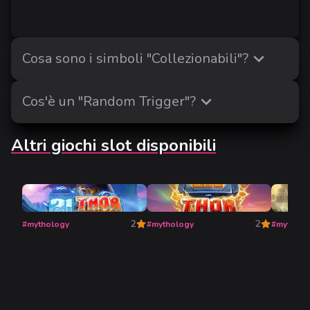
Cosa sono i simboli "Collezionabili"?
Simboli che vengono raccolti durante il gioco
Cos'è un "Random Trigger"?
base. Raggiunto un certo numero, attivano un
bonus (es. free spin, moltiplicatore).
Una feature bonus che può attivarsi
Altri giochi slot disponibili
casualmente in qualsiasi momento durante lo
spin base, indipendentemente dai simboli
atterrati.
2
2
#
mythology
#
mythology
#
mytholo
21 THOR LIGHTNING WAYS
7X7 THOR