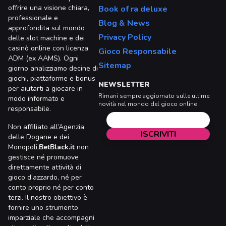
offrire una visione chiara,
Book of ra deluxe
professionale e
Blog & News
approfondita sul mondo
Privacy Policy
delle slot machine e dei
casinò online con licenza
Gioco Responsabile
ADM (ex AAMS). Ogni
Sitemap
giorno analizziamo decine di
giochi, piattaforme e bonus
NEWSLETTER
per aiutarti a giocare in
Rimani sempre aggiornato sulle ultime
modo informato e
novità nel mondo del gioco online
responsabile.
Non affiliato all’Agenzia
delle Dogane e dei
Monopoli,
BetBlack.it
non
gestisce né promuove
direttamente attività di
gioco d’azzardo, né per
conto proprio né per conto
terzi. Il nostro obiettivo è
fornire uno strumento
imparziale che accompagni