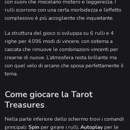
con suoni che miscelano mistero e leggerezza. I
rulli scorrono con una certa morbidezza e l’effetto
complessivo è più accogliente che inquietante.
La struttura del gioco si sviluppa su 6 rulli e 4
righe per 4.096 modi di vincere, con sistema a
cascata che rimuove le combinazioni vincenti per
crearne di nuove. L’atmosfera resta brillante ma
con quel velo di arcano che sposa perfettamente il
tema.
Come giocare la Tarot
Treasures
Nella parte inferiore dello schermo trovi i comandi
principali:
Spin
per girare i rulli,
Autoplay
per le