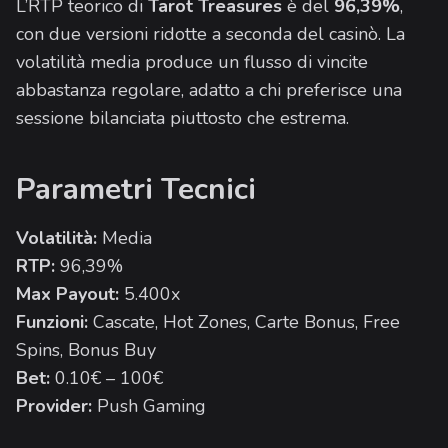
L’RTP teorico di
Tarot Treasures
è del
96,39%
,
con due versioni ridotte a seconda del casinò. La
volatilità media produce un flusso di vincite
abbastanza regolare, adatto a chi preferisce una
sessione bilanciata piuttosto che estrema.
Parametri Tecnici
Volatilità:
Media
RTP:
96,39%
Max Payout:
5.400x
Funzioni:
Cascate, Hot Zones, Carte Bonus, Free
Spins, Bonus Buy
Bet:
0.10€ – 100€
Provider:
Push Gaming