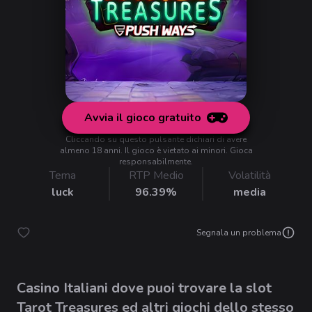
Avvia il gioco gratuito
Cliccando su questo pulsante dichiari di avere
almeno 18 anni. Il gioco è vietato ai minori. Gioca
responsabilmente.
Tema
RTP Medio
Volatilità
luck
96.39
%
media
Segnala un problema
Casino Italiani dove puoi trovare la slot
Tarot Treasures ed altri giochi dello stesso