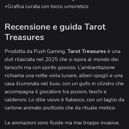
+Grafica curata con tocco umoristico
Recensione e guida Tarot
Treasures
Prodotta da Push Gaming,
Tarot Treasures
è una
slot rilasciata nel 2025 che si ispira al mondo dei
tarocchi ma con spirito giocoso. L’ambientazione
richiama una notte viola lunare, alberi spogli e una
casa illuminata nel buio, con un gufo in cilindro che
accompagna il giocatore tra pozioni, teschi e
calderoni. Lo stile visivo è fiabesco, con un taglio da
cartone animato piuttosto che da rituale mistico.
Le animazioni sono fluide ma mai troppo invasive,