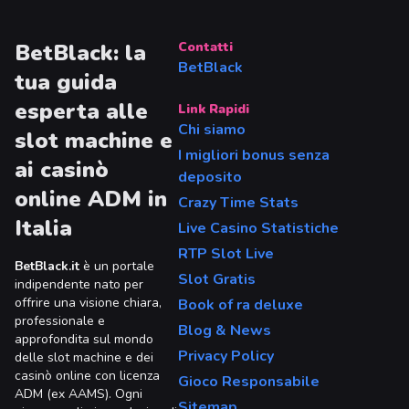
BetBlack: la
Contatti
BetBlack
tua guida
esperta alle
Link Rapidi
Chi siamo
slot machine e
I migliori bonus senza
ai casinò
deposito
online ADM in
Crazy Time Stats
Italia
Live Casino Statistiche
RTP Slot Live
BetBlack.it
è un portale
Slot Gratis
indipendente nato per
offrire una visione chiara,
Book of ra deluxe
professionale e
Blog & News
approfondita sul mondo
Privacy Policy
delle slot machine e dei
casinò online con licenza
Gioco Responsabile
ADM (ex AAMS). Ogni
Sitemap