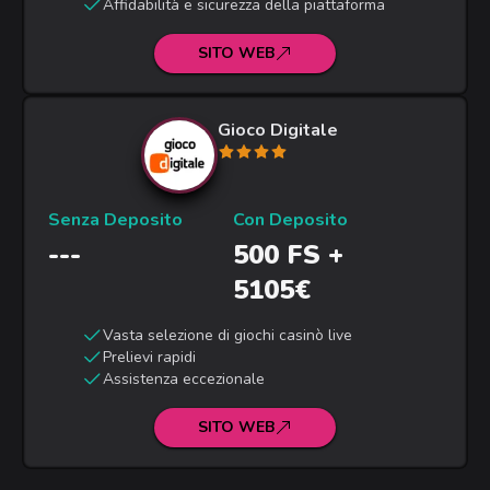
Affidabilità e sicurezza della piattaforma
SITO WEB
Gioco Digitale
Senza Deposito
Con Deposito
---
500 FS +
5105€
Vasta selezione di giochi casinò live
Prelievi rapidi
Assistenza eccezionale
SITO WEB