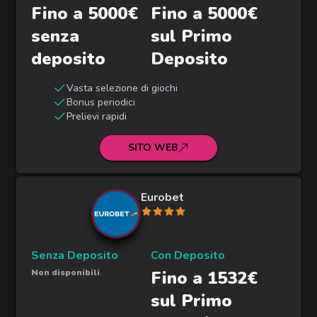
Fino a 5000€
Fino a 5000€
senza
sul Primo
deposito
Deposito
Vasta selezione di giochi
Bonus periodici
Prelievi rapidi
SITO WEB
Eurobet
Senza Deposito
Con Deposito
Non disponibili
Fino a 1532€
sul Primo