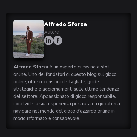
Alfredo Sforza
Autore
Alfredo Sforza
è un esperto di casinò e slot
online. Uno dei fondatori di questo blog sul gioco
online, offre recensioni dettagliate, guide
strategiche e aggiornamenti sulle ultime tendenze
del settore. Appassionato di gioco responsabile,
condivide la sua esperienza per aiutare i giocatori a
navigare nel mondo del gioco d'azzardo online in
modo informato e consapevole.