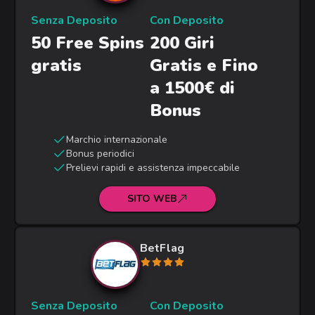
Senza Deposito
Con Deposito
50 Free Spins
200 Giri
gratis
Gratis e Fino
a 1500€ di
Bonus
Marchio internazionale
Bonus periodici
Prelievi rapidi e assistenza impeccabile
SITO WEB
BetFlag
Senza Deposito
Con Deposito