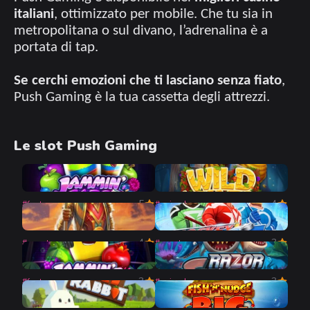
italiani
, ottimizzato per mobile. Che tu sia in
metropolitana o sul divano, l’adrenalina è a
portata di tap.
Se cerchi emozioni che ti lasciano senza fiato
,
Push Gaming è la tua cassetta degli attrezzi.
Le slot
Push Gaming
5
4
#
fantasy
#
animals
JAMMIN' JARS
WILD SWARM
4
3
#
egypt
#
sport
BLAZE OF RA
HOCKEY HERO
3
3
#
fantasy
#
animals
JAMMIN' JARS 2
RAZOR SHARK