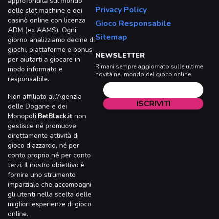
approfondita sul mondo
Privacy Policy
delle slot machine e dei
casinò online con licenza
Gioco Responsabile
ADM (ex AAMS). Ogni
Sitemap
giorno analizziamo decine di
giochi, piattaforme e bonus
NEWSLETTER
per aiutarti a giocare in
Rimani sempre aggiornato sulle ultime
modo informato e
novità nel mondo del gioco online
responsabile.
Non affiliato all’Agenzia
delle Dogane e dei
Monopoli,
BetBlack.it
non
gestisce né promuove
direttamente attività di
gioco d’azzardo, né per
conto proprio né per conto
terzi. Il nostro obiettivo è
fornire uno strumento
imparziale che accompagni
gli utenti nella scelta delle
migliori esperienze di gioco
online.