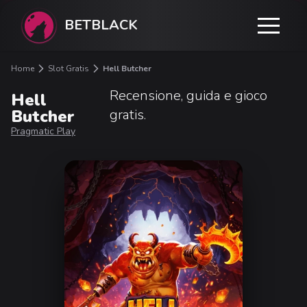
BETBLACK
Home
Slot Gratis
Hell Butcher
Recensione, guida e gioco
Hell
Butcher
gratis.
Pragmatic Play