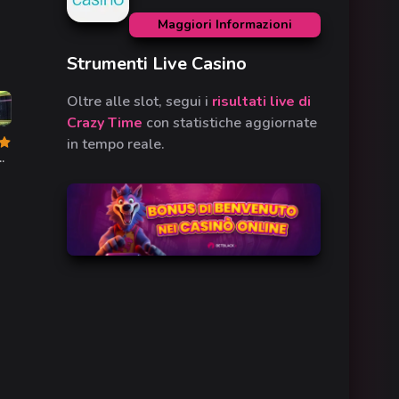
Maggiori Informazioni
Strumenti Live Casino
Oltre alle slot, segui i
risultati live di
Crazy Time
con statistiche aggiornate
in tempo reale.
K HOLD AND WIN