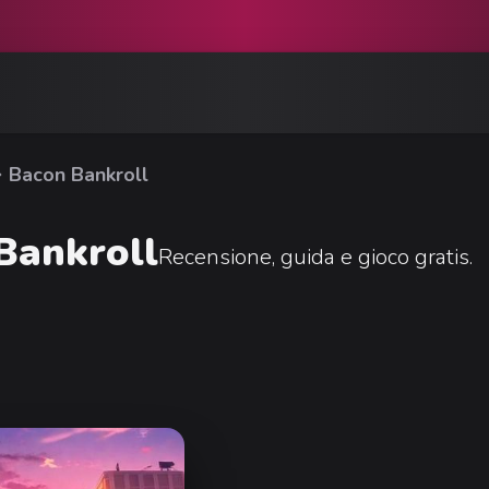
Bacon Bankroll
Bankroll
Recensione, guida e gioco gratis.