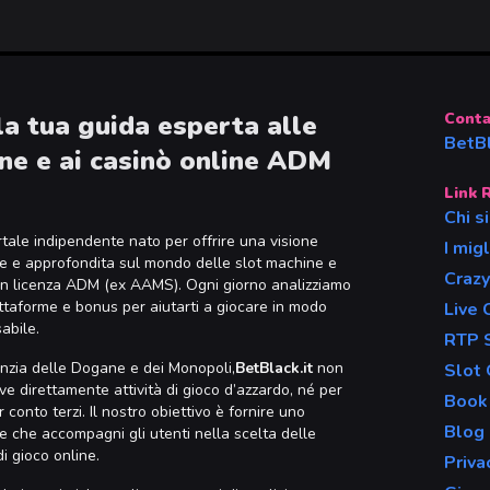
la tua guida esperta alle
Conta
BetB
ne e ai casinò online ADM
Link 
Chi s
tale indipendente nato per offrire una visione
I mig
le e approfondita sul mondo delle slot machine e
Crazy
on licenza ADM (ex AAMS). Ogni giorno analizziamo
attaforme e bonus per aiutarti a giocare in modo
Live 
abile.
RTP S
genzia delle Dogane e dei Monopoli,
BetBlack.it
non
Slot 
e direttamente attività di gioco d’azzardo, né per
Book 
 conto terzi. Il nostro obiettivo è fornire uno
Blog
e che accompagni gli utenti nella scelta delle
di gioco online.
Priva