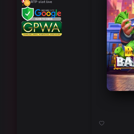
RTP slot live