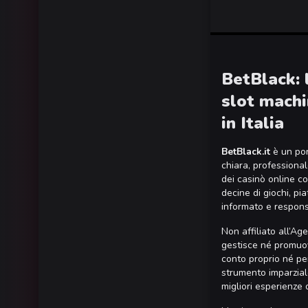
BetBlack: 
slot machi
in Italia
BetBlack.it
è un por
chiara, professiona
dei casinò online c
decine di giochi, pi
informato e respons
Non affiliato all’A
gestisce né promuov
conto proprio né per
strumento imparzial
migliori esperienze 