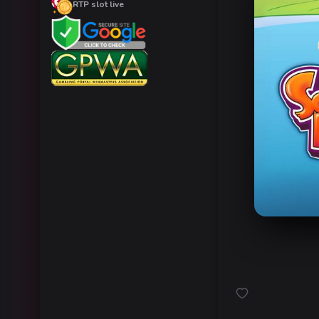
RTP slot live