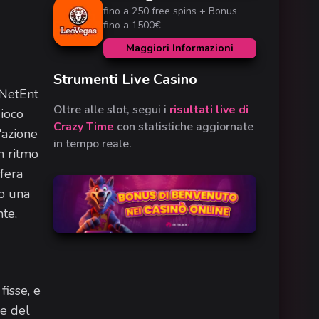
fino a 250 free spins + Bonus
fino a 1500€
Maggiori Informazioni
Strumenti Live Casino
NetEnt
Oltre alle slot, segui i
risultati live di
gioco
Crazy Time
con statistiche aggiornate
'azione
in tempo reale.
n ritmo
sfera
no una
nte,
fisse, e
re del