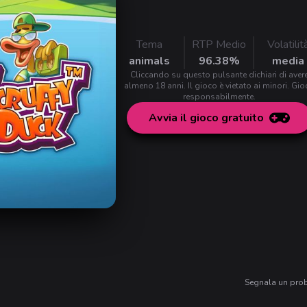
Tema
RTP Medio
Volatilit
animals
96.38
%
media
Cliccando su questo pulsante dichiari di aver
almeno 18 anni. Il gioco è vietato ai minori. Gio
responsabilmente.
Avvia il gioco gratuito
Segnala un pro