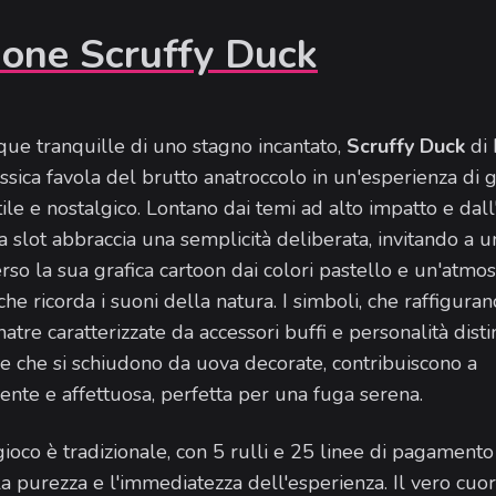
one Scruffy Duck
que tranquille di uno stagno incantato,
Scruffy Duck
di 
assica favola del brutto anatroccolo in un'esperienza di 
ile e nostalgico. Lontano dai temi ad alto impatto e dall
a slot abbraccia una semplicità deliberata, invitando a u
erso la sua grafica cartoon dai colori pastello e un'atmo
che ricorda i suoni della natura. I simboli, che raffigura
tre caratterizzate da accessori buffi e personalità disti
re che si schiudono da uova decorate, contribuiscono a
rente e affettuosa, perfetta per una fuga serena.
gioco è tradizionale, con 5 rulli e 25 linee di pagamento 
la purezza e l'immediatezza dell'esperienza. Il vero cuo