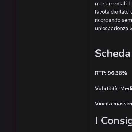
monumentali. L
favola digitale 
ricordando semp
un'esperienza l
Scheda
RTP: 96.38%
Volatilità: Med
Vincita massim
I Consi