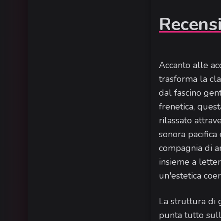
Recensi
Accanto alle ac
trasforma la cl
dal fascino gent
frenetica, quest
rilassato attrav
sonora pacifica 
compagnia di ana
insieme a lette
un'estetica coe
La struttura di 
punta tutto sul