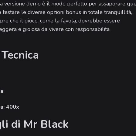
a versione demo è il modo perfetto per assaporare que
e testare le diverse opzioni bonus in totale tranquillità,
re che il gioco, come la favola, dovrebbe essere
eggera e gioiosa da vivere con responsabilità.
 Tecnica
ia
a: 400x
gli di Mr Black