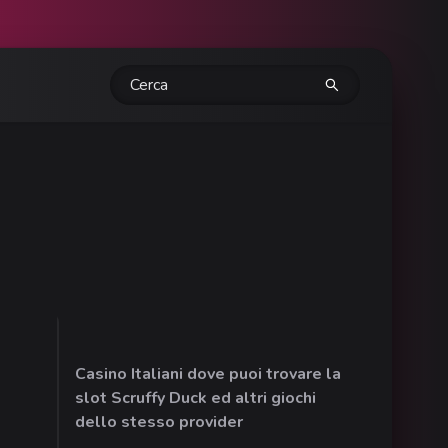
Cerca
Casino Italiani dove puoi trovare la
slot Scruffy Duck ed altri giochi
dello stesso provider