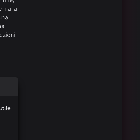
emia la
una
ne
mozioni
utile