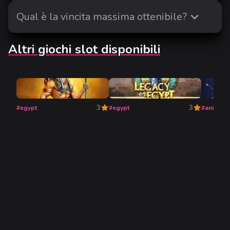
Per attivare i giri gratuiti nella slot Scarab
Qual è la vincita massima ottenibile?
Kingdom, occorrono almeno tre simboli Scatter.
Una volta ottenuti, si avvia una sessione di free
La vincita massima ottenibile è pari a
Altri giochi slot disponibili
spins in cui possono comparire ulteriori Wild e
cinquemila volte la puntata iniziale. Questo
simboli speciali, aumentando le possibilità di
valore si raggiunge durante le sessioni in cui si
vincita. La modalità bonus è uno dei momenti
combinano le funzioni Wild, Scatter e i simboli
più redditizi del gioco e vale la pena attendere
ad alto valore. Anche se non è tra i payout più
3
3
che si attivi per sfruttarne tutto il potenziale.
#
egypt
#
egypt
#
animals
alti disponibili nel mondo delle slot, resta un
SCROLLS OF RA
LEGACY OF EGYPT
WOLF H
traguardo interessante per chi punta a sessioni
ben gestite e finalizzate all’attivazione dei
bonus.