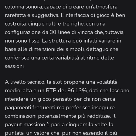
colonna sonora, capace di creare un’atmosfera
rarefatta e suggestiva. L’interfaccia di gioco è ben
costruita: cinque rulli e tre righe, con una
configurazione da 30 linee di vincita che, tuttavia,
non sono fisse. La struttura può infatti variare in
base alle dimensioni dei simboli, dettaglio che
conferisce una certa variabilità al ritmo delle
sessioni.
A livello tecnico, la slot propone una volatilità
medio-alta e un RTP del 96,13%, dati che lasciano
intendere un gioco pensato per chi non cerca
pagamenti frequenti ma preferisce inseguire
combinazioni potenzialmente più redditizie. Il
payout massimo è pari a cinquemila volte la
puntata, un valore che, pur non essendo il più