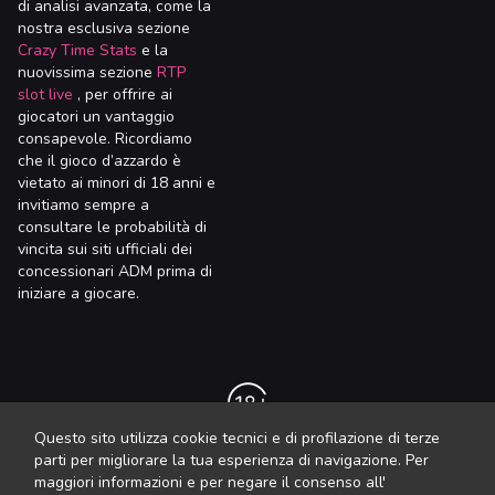
di analisi avanzata, come la
nostra esclusiva sezione
Crazy Time Stats
e la
nuovissima sezione
RTP
slot live
, per offrire ai
giocatori un vantaggio
consapevole. Ricordiamo
che il gioco d’azzardo è
vietato ai minori di 18 anni e
invitiamo sempre a
consultare le probabilità di
vincita sui siti ufficiali dei
concessionari ADM prima di
iniziare a giocare.
Questo sito utilizza cookie tecnici e di profilazione di terze
parti per migliorare la tua esperienza di navigazione. Per
maggiori informazioni e per negare il consenso all'