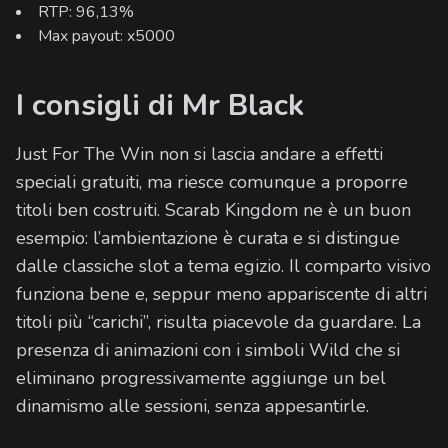
RTP: 96,13%
Max payout: x5000
I consigli di Mr Black
Just For The Win non si lascia andare a effetti
speciali gratuiti, ma riesce comunque a proporre
titoli ben costruiti. Scarab Kingdom ne è un buon
esempio: l’ambientazione è curata e si distingue
dalle classiche slot a tema egizio. Il comparto visivo
funziona bene e, seppur meno appariscente di altri
titoli più “carichi”, risulta piacevole da guardare. La
presenza di animazioni con i simboli Wild che si
eliminano progressivamente aggiunge un bel
dinamismo alle sessioni, senza appesantirle.