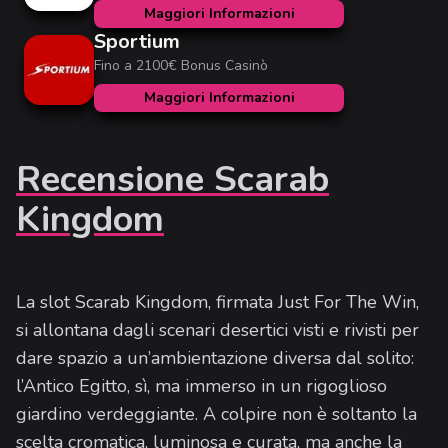
Maggiori Informazioni
Sportium
Fino a 2100€ Bonus Casinò
Maggiori Informazioni
Recensione Scarab
Kingdom
La slot Scarab Kingdom, firmata Just For The Win,
si allontana dagli scenari desertici visti e rivisti per
dare spazio a un’ambientazione diversa dal solito:
l’Antico Egitto, sì, ma immerso in un rigoglioso
giardino verdeggiante. A colpire non è soltanto la
scelta cromatica, luminosa e curata, ma anche la