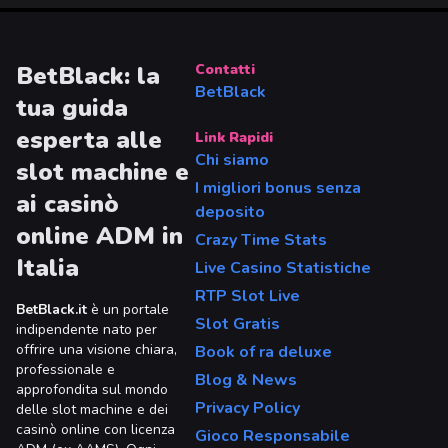
BetBlack: la
Contatti
BetBlack
tua guida
esperta alle
Link Rapidi
Chi siamo
slot machine e
I migliori bonus senza
ai casinò
deposito
online ADM in
Crazy Time Stats
Italia
Live Casino Statistiche
RTP Slot Live
BetBlack.it
è un portale
Slot Gratis
indipendente nato per
offrire una visione chiara,
Book of ra deluxe
professionale e
Blog & News
approfondita sul mondo
Privacy Policy
delle slot machine e dei
casinò online con licenza
Gioco Responsabile