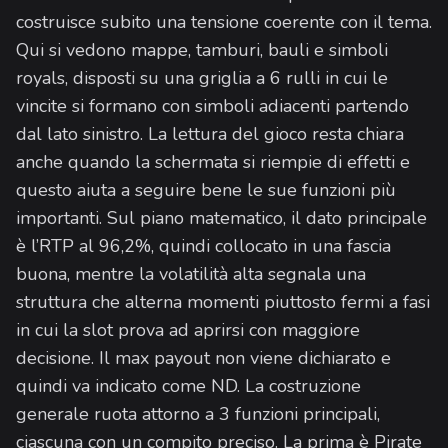
costruisce subito una tensione coerente con il tema.
Qui si vedono mappe, tamburi, bauli e simboli
royals, disposti su una griglia a 6 rulli in cui le
vincite si formano con simboli adiacenti partendo
dal lato sinistro. La lettura del gioco resta chiara
anche quando la schermata si riempie di effetti e
questo aiuta a seguire bene le sue funzioni più
importanti. Sul piano matematico, il dato principale
è l’RTP al 96,2%, quindi collocato in una fascia
buona, mentre la volatilità alta segnala una
struttura che alterna momenti piuttosto fermi a fasi
in cui la slot prova ad aprirsi con maggiore
decisione. Il max payout non viene dichiarato e
quindi va indicato come ND. La costruzione
generale ruota attorno a 3 funzioni principali,
ciascuna con un compito preciso. La prima è Pirate