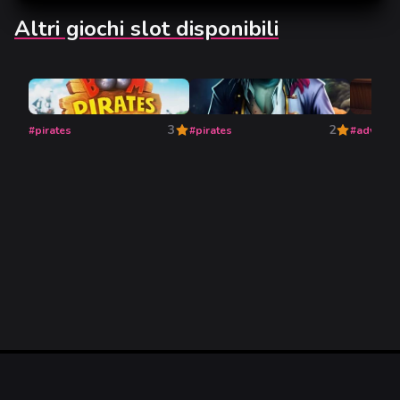
ogni nuova moneta ottenuta.
Sì. Un numero più alto di scatter rende la ruota
Altri giochi slot disponibili
più orientata verso quantità maggiori di giri
gratis, perché riduce i segmenti meno ricchi
presenti nell’anello esterno.
3
2
#
pirates
#
pirates
#
adventu
BOOM PIRATES
PIRATES PLENTY TREASURES OF THE SEAS
PIRATES 