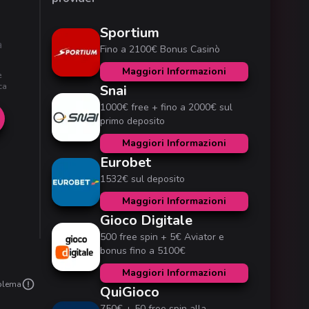
Sportium
à
Fino a 2100€ Bonus Casinò
Maggiori Informazioni
e
ca
Snai
1000€ free + fino a 2000€ sul
primo deposito
Maggiori Informazioni
Eurobet
1532€ sul deposito
Maggiori Informazioni
Gioco Digitale
500 free spin + 5€ Aviator e
bonus
fino a 5100€
Maggiori Informazioni
blema
QuiGioco
750€ + 50 free spin alla