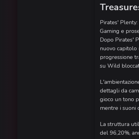
Treasure
Pirates' Plenty
Gaming e proseg
Dopo Pirates' P
nuovo capitolo 
progressione t
su Wild bloccat
L'ambientazione
dettagli da cam
gioco un tono p
mentre i suoni 
La struttura ut
del 96,20%, anc