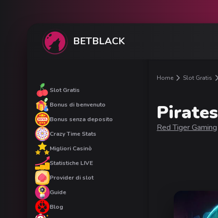
BETBLACK
Home
Slot Gratis
Slot Gratis
Bonus di benvenuto
Pirates
Bonus senza deposito
Red Tiger Gaming
Crazy Time Stats
Migliori Casinò
Statistiche LIVE
Provider di slot
Guide
Blog