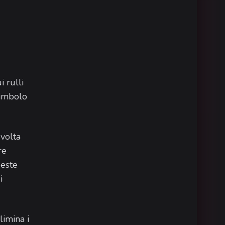
 rulli
simbolo
volta
re
ueste
i
limina i