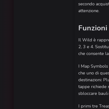
secondo acquist
attenzione.
Funzioni
Il Wild è rappr
2, 3 e 4. Sostit
che consente la
I Map Symbols s
che uno di ques
destinazioni: P
tappe richiede
sbloccare bauli 
I primi tre Trea