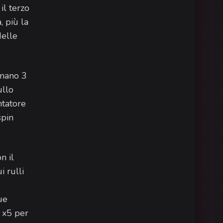
il terzo
, più la
delle
egnano 3
ullo
ntatore
spin
n il
 rulli
ue
e x5 per