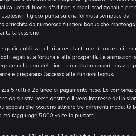
atica ricca di fuochi d'artificio, simboli tradizionali e pre
esplosivi. Il gioco punta su una formula semplice da
 arricchita da numerose funzioni bonus che mantengo
ante la sessione.
 grafica utilizza colori accesi, lanterne, decorazioni orie
boli legati alla fortuna e alla prosperità. Le animazioni
egrate nel ritmo del gioco, soprattutto quando i razzi sp
arire e preparano l'accesso alle funzioni bonus.
lizza 5 rulli e 25 linee di pagamento fisse. Le combinazi
ano da sinistra verso destra e il vero interesse della slo
li speciali che possono attivare tre differenti modalità b
simo raggiunge 5.000 volte la puntata.