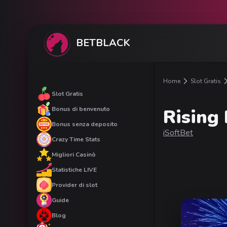
BETBLACK
Home
Slot Gratis
Slot Gratis
Bonus di benvenuto
Rising
Bonus senza deposito
iSoftBet
Crazy Time Stats
Migliori Casinò
Statistiche LIVE
Provider di slot
Guide
Blog