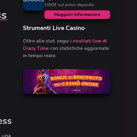
1500€ sul primo deposito
ss
Maggiori Informazioni
Strumenti Live Casino
Oltre alle slot, segui i
risultati live di
Crazy Time
con statistiche aggiornate
in tempo reale.
ess
i una