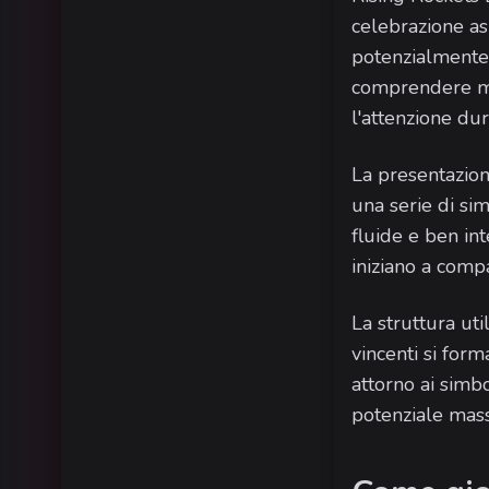
celebrazione asi
potenzialmente 
comprendere ma
l'attenzione dur
La presentazione
una serie di sim
fluide e ben int
iniziano a comp
La struttura uti
vincenti si form
attorno ai simbo
potenziale mas