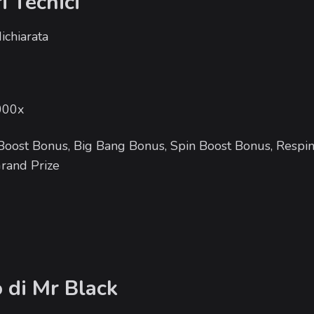
i Tecnici
dichiarata
000x
 Boost Bonus, Big Bang Bonus, Spin Boost Bonus, Respin
Grand Prize
 di Mr Black