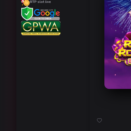
RTP slot live