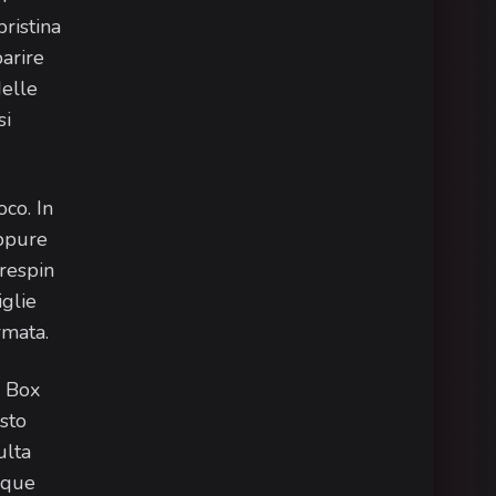
ristina
parire
delle
si
co. In
oppure
 respin
glie
rmata.
i Box
sto
ulta
nque