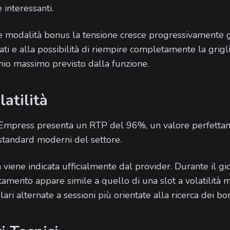
 interessanti.
e modalità bonus la tensione cresce progressivamente 
ati e alla possibilità di riempire completamente la grigl
mio massimo previsto dalla funzione.
atilità
 Empress presenta un RTP del 96%, un valore perfetta
i standard moderni del settore.
n viene indicata ufficialmente dal provider. Durante il gi
tamento appare simile a quello di una slot a volatilità 
lari alternate a sessioni più orientate alla ricerca dei bo