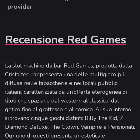
provider
Recensione Red Games
La slot machine da bar Red Games, prodotta dalla
Cristaltec, rappresenta una delle multigioco più
diffuse nelle tabaccherie e nei locali pubblici
italiani, caratterizzata da un’offerta eterogenea di
titoli che spaziano dal western al classico, dal
gotico fino al grottesco e al comico. Al suo interno
si trovano cinque giochi distinti: Billy The Kid, 7
Diamond Deluxe, The Clown, Vampire e Pensionati.
Ognuno di questi presenta un’estetica e