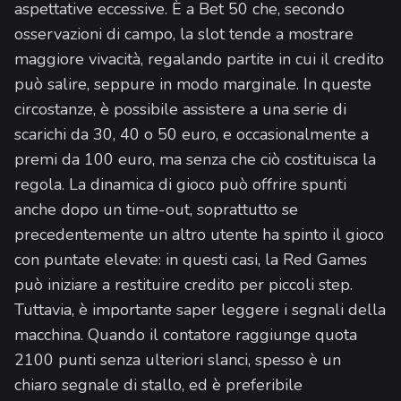
aspettative eccessive. È a Bet 50 che, secondo
osservazioni di campo, la slot tende a mostrare
maggiore vivacità, regalando partite in cui il credito
può salire, seppure in modo marginale. In queste
circostanze, è possibile assistere a una serie di
scarichi da 30, 40 o 50 euro, e occasionalmente a
premi da 100 euro, ma senza che ciò costituisca la
regola. La dinamica di gioco può offrire spunti
anche dopo un time-out, soprattutto se
precedentemente un altro utente ha spinto il gioco
con puntate elevate: in questi casi, la Red Games
può iniziare a restituire credito per piccoli step.
Tuttavia, è importante saper leggere i segnali della
macchina. Quando il contatore raggiunge quota
2100 punti senza ulteriori slanci, spesso è un
chiaro segnale di stallo, ed è preferibile