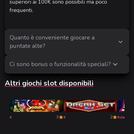
superiori ai 100€ sono possibili ma poco
frequenti.
Quanto è conveniente giocare a
puntate alte?
Giocare a puntate elevate può portare a vincite
Ci sono bonus o funzionalità speciali?
più consistenti, ma comporta anche un rischio
maggiore. Se il credito non supera determinate
Non ci sono combinazioni di bonus elaborate. Il
Altri giochi slot disponibili
soglie (come i 7000 punti), è possibile perdere
gioco può pagare con piccoli scarichi o
tutto senza ottenere un ritorno significativo.
rilasciare un premio fisso da 100€ che in certi
casi anticipa una nuova fase di pagamento, ma
tutto avviene in modo piuttosto essenziale.
3
2
#
#
#
classic
7 GOLD
DREAM SET RED
BET IT