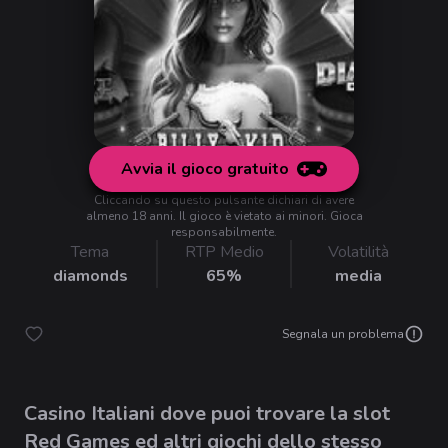
Avvia il gioco gratuito
Cliccando su questo pulsante dichiari di avere
almeno 18 anni. Il gioco è vietato ai minori. Gioca
responsabilmente.
Tema
RTP Medio
Volatilità
diamonds
65
%
media
Segnala un problema
Casino Italiani dove puoi trovare la slot
Red Games ed altri giochi dello stesso