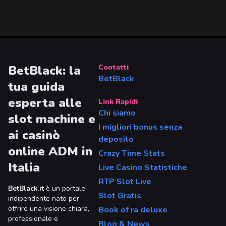
BetBlack: la
Contatti
BetBlack
tua guida
esperta alle
Link Rapidi
Chi siamo
slot machine e
I migliori bonus senza
ai casinò
deposito
online ADM in
Crazy Time Stats
Italia
Live Casino Statistiche
RTP Slot Live
BetBlack.it
è un portale
Slot Gratis
indipendente nato per
offrire una visione chiara,
Book of ra deluxe
professionale e
Blog & News