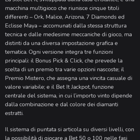
macchina multigioco che riunisce cinque titoli
differenti – Ork, Malice, Arizona, 7 Diamonds ed
Eclisse Maya – accomunati dalla stessa struttura
tecnica e dalle medesime meccaniche di gioco, ma
distinti da una diversa impostazione grafica e
tematica. Ogni versione integra tre funzioni
principali: il Bonus Pick & Click, che prevede la
scelta di un premio tra varie opzioni nascoste; il
Premio Mistero, che assegna una vincita casuale di
valore variabile; e il Bet It Jackpot, funzione
centrale del sistema, in cui l’importo vinto dipende
dalla combinazione e dal colore dei diamanti
estratti.
Il sistema di puntata si articola su diversi livelli, con
la possibilità di giocare a Bet 50 o 100 nelle fasi