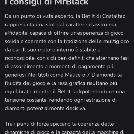
I consigli di MrBlack
Da un punto di vista esperto, la Bet It di Cristaltec
rappresenta una slot dal carattere classico ma
affidabile, capace di offrire un’esperienza di gioco
solida e coerente con la tradizione delle multigioco
da bar. Il suo motore interno è stabile e
riconoscibile, con cicli ben definiti che alternano fasi
di assorbimento a momenti di pagamento più
generosi. Nei titoli come Malice o 7 Diamonds la
fluidità del gioco e la resa grafica risultano più
equilibrate, mentre il Bet It Jackpot introduce una
tensione costante, rendendo ogni estrazione di
diamanti potenzialmente decisiva.
Tra i punti di forza spiccano la coerenza delle
dinamiche di gioco e la capacità della macchina di