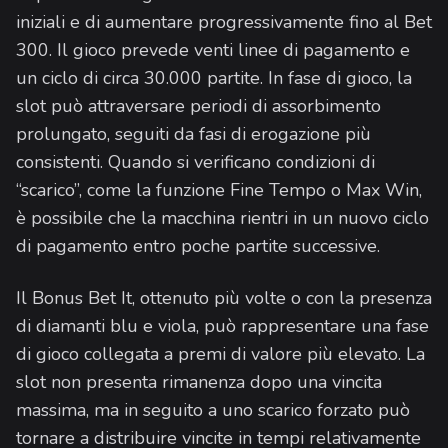
iniziali e di aumentare progressivamente fino al Bet
300. Il gioco prevede venti linee di pagamento e
un ciclo di circa 30.000 partite. In fase di gioco, la
slot può attraversare periodi di assorbimento
prolungato, seguiti da fasi di erogazione più
consistenti. Quando si verificano condizioni di
“scarico”, come la funzione Fine Tempo o Max Win,
è possibile che la macchina rientri in un nuovo ciclo
di pagamento entro poche partite successive.
Il Bonus Bet It, ottenuto più volte o con la presenza
di diamanti blu e viola, può rappresentare una fase
di gioco collegata a premi di valore più elevato. La
slot non presenta rimanenza dopo una vincita
massima, ma in seguito a uno scarico forzato può
tornare a distribuire vincite in tempi relativamente