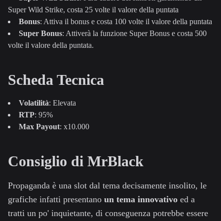
Super Wild Strike, costa 25 volte il valore della puntata
Bonus
: Attiva il bonus e costa 100 volte il valore della puntata
Super Bonus
: Attiverà la funzione Super Bonus e costa 500
volte il valore della puntata.
Scheda Tecnica
Volatilità
: Elevata
RTP
: 95%
Max Payout
: x10.000
Consiglio di MrBlack
Propaganda è una slot dal tema decisamente insolito, le
grafiche infatti presentano
un tema innovativo
ed a
tratti un po' inquietante, di conseguenza potrebbe essere