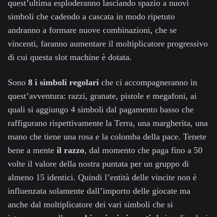
quest’ultima esploderanno lasciando spazio a nuovi
simboli che cadendo a cascata in modo ripetuto
andranno a formare nuove combinazioni, che se
vincenti, faranno aumentare il moltiplicatore progressivo
di cui questa slot machine è dotata.
Sono
8 i simboli regolari
che ci accompagneranno in
quest’avventura: razzi, granate, pistole e megafoni, ai
quali si aggiungo 4 simboli dal pagamento basso che
raffigurano rispettivamente la Terra, una margherita, una
mano che tiene una rosa e la colomba della pace. Tenete
bene a mente
il razzo
, dal momento che paga fino a 50
volte il valore della nostra puntata per un gruppo di
almeno 15 identici. Quindi l’entità delle vincite non è
influenzata solamente dall’importo delle giocate ma
anche dal moltiplicatore dei vari simboli che si