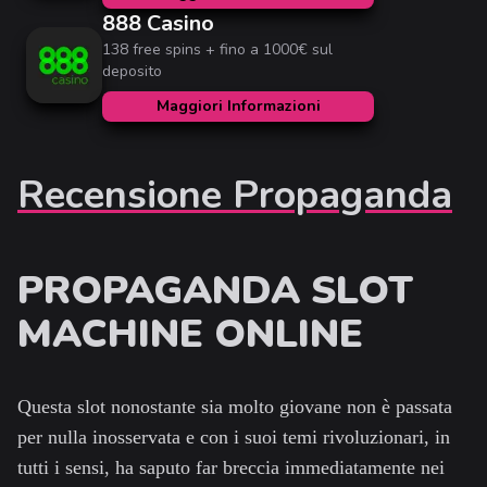
888 Casino
138 free spins + fino a 1000€ sul
deposito
Maggiori Informazioni
Recensione Propaganda
PROPAGANDA SLOT
MACHINE ONLINE
Questa slot nonostante sia molto giovane non è passata
per nulla inosservata e con i suoi temi rivoluzionari, in
tutti i sensi, ha saputo far breccia immediatamente nei