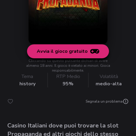
Avvia il gioco gratuito
Cliccando su questo pulsante dichiari di avere
almeno 18 anni. Il gioco è vietato ai minori. Gioca
responsabilmente.
Tema
RTP Medio
Volatilità
history
95
%
medio-alta
Segnala un problema
Casino Italiani dove puoi trovare la slot
Propaganda ed altri giochi dello stesso