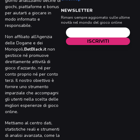
giorno analizziamo decine di
giochi, piattaforme e bonus
NEWSLETTER
per aiutarti a giocare in
Rimani sempre aggiornato sulle ultime
modo informato e
novità nel mondo del gioco online
responsabile.
Non affiliato all’Agenzia
delle Dogane e dei
Monopoli,
BetBlack.it
non
gestisce né promuove
direttamente attività di
gioco d’azzardo, né per
conto proprio né per conto
terzi. Il nostro obiettivo è
fornire uno strumento
imparziale che accompagni
gli utenti nella scelta delle
migliori esperienze di gioco
online.
Mettiamo al centro dati,
statistiche reali e strumenti
di analisi avanzata, come la