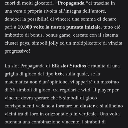
cuori di molti giocatori. “
Propaganda
“ci trascina in
una vera e propria rivolta all’insegna dell’amore,
dandoci la possibilità di vincere una somma di denaro
pari a
10,000 volte la nostra puntata iniziale
, tutto ciò
imbottito di bonus, bonus game, cascate con il sistema
cluster pays, simboli jolly ed un moltiplicatore di vincita
progressivo!
La slot Propaganda di
Elk slot Studios
è munita di una
griglia di gioco del tipo
6x6
, sulla quale, se la
matematica non è un’opinione, vi apparirà un massimo
di 36 simboli di gioco, tra regolari e wild. Il player per
vincere dovrà sperare che 5 simboli di gioco
corrispondenti vadano a formare un
cluster
e si allineino
vicini tra di loro in orizzontale o in verticale. Una volta
ottenuta una combinazione vincente, i simboli di