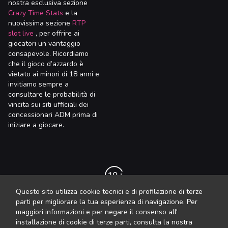
nostra esclusiva sezione
Crazy Time Stats
e la
nuovissima sezione
RTP
slot live
, per offrire ai
giocatori un vantaggio
consapevole. Ricordiamo
che il gioco d’azzardo è
vietato ai minori di 18 anni e
invitiamo sempre a
consultare le probabilità di
vincita sui siti ufficiali dei
concessionari ADM prima di
iniziare a giocare.
Questo sito utilizza cookie tecnici e di profilazione di terze
parti per migliorare la tua esperienza di navigazione. Per
maggiori informazioni e per negare il consenso all'
installazione di cookie di terze parti, consulta la nostra