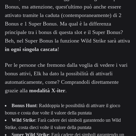
Bonus, ma attenzione, quest'ultimo può anche essere
attivato tramite la caduta (contemporaneamente) di 2
Bonus e 1 Super Bonus. Ma qual è la differenza
principale tra i bonus di questa slot e il Super Bonus?
Beh, nel Super Bonus la funzione Wild Strike sarà attiva
in ogni singola cascata
!
Per le persone che fremono dalla voglia di vedere i vari
bonus attivi, Elk ha dato la possibilità di attivarli
automaticamente, come? Comprandoli direttamente
grazie alla
modalità X-iter
.
Bonus Hunt
: Raddoppia le possibilità di attivare il gioco
bonus e costa due volte il valore della puntata
Wild Strike
: Farà cadere dei simboli garantendo un Wild
Strike, costa dieci volte il valore della puntata
Super Wild Strike
: Farà cadere dei simboli garantendo un