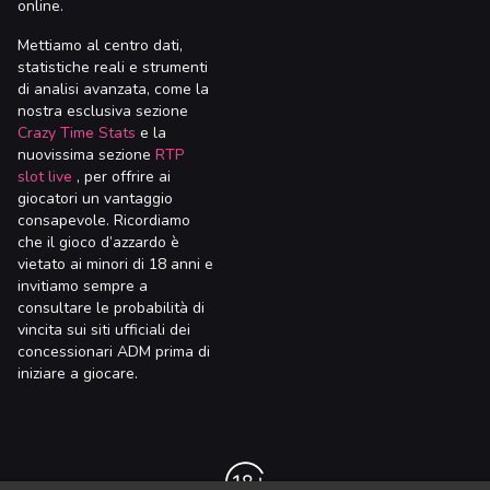
online.
Mettiamo al centro dati,
statistiche reali e strumenti
di analisi avanzata, come la
nostra esclusiva sezione
Crazy Time Stats
e la
nuovissima sezione
RTP
slot live
, per offrire ai
giocatori un vantaggio
consapevole. Ricordiamo
che il gioco d’azzardo è
vietato ai minori di 18 anni e
invitiamo sempre a
consultare le probabilità di
vincita sui siti ufficiali dei
concessionari ADM prima di
iniziare a giocare.