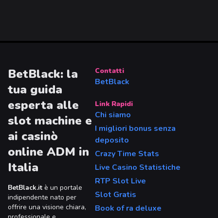
BetBlack: la
Contatti
BetBlack
tua guida
esperta alle
Link Rapidi
Chi siamo
slot machine e
I migliori bonus senza
ai casinò
deposito
online ADM in
Crazy Time Stats
Italia
Live Casino Statistiche
RTP Slot Live
BetBlack.it
è un portale
Slot Gratis
indipendente nato per
offrire una visione chiara,
Book of ra deluxe
professionale e