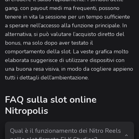
gang, con payout medi ma frequenti, possono
tenere in vita la sessione per un tempo sufficiente
a sperare nell’accesso alla funzione principale. In
alternativa, si può valutare l’acquisto diretto del
bonus, ma solo dopo aver testato il
comportamento della slot. La veste grafica molto
elaborata suggerisce di utilizzare dispositivi con
una buona resa visiva, in modo da cogliere appieno
tutti i dettagli dell’ambientazione.
FAQ sulla slot online
Nitropolis
Qual è il funzionamento dei Nitro Reels