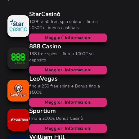
StarCasinò
100€ e 50 free spin subito + fino a
2050€ di bonus cashback
Maggiori Informazioni
888 Casino
138 free spins + fino a 1000€ sul
deposito
Maggiori Informazioni
LeoVegas
fino a 250 free spins + Bonus fino a
1500€
Maggiori Informazioni
Sportium
Fino a 2100€ Bonus Casinò
Maggiori Informazioni
William Hill