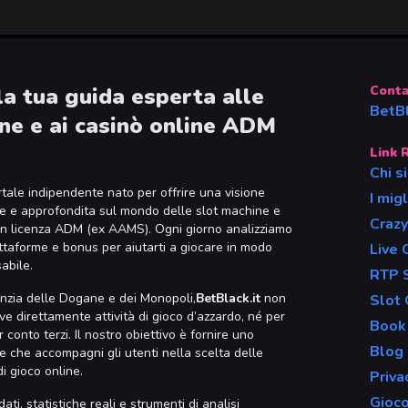
la tua guida esperta alle
Conta
BetB
ne e ai casinò online ADM
Link 
Chi s
tale indipendente nato per offrire una visione
I mig
le e approfondita sul mondo delle slot machine e
Crazy
on licenza ADM (ex AAMS). Ogni giorno analizziamo
attaforme e bonus per aiutarti a giocare in modo
Live 
abile.
RTP S
genzia delle Dogane e dei Monopoli,
BetBlack.it
non
Slot 
e direttamente attività di gioco d’azzardo, né per
Book 
 conto terzi. Il nostro obiettivo è fornire uno
Blog
e che accompagni gli utenti nella scelta delle
di gioco online.
Priva
Gioc
ti, statistiche reali e strumenti di analisi