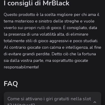
I consigli di MrBlack
Questo prodotto è la scelta migliore per chi ama il
tema misterioso e sinistro delle streghe e vuole
viverlo sui propri rulli di gioco. È consigliato, data
la presenza di una
volatilità alta
, di eliminare
totalmente stili di gioco aggressivi e poco studiati.
Al contrario giocate con calma e intelligenza, al fine
di evitare grandi perdite. Detto ciò che la fortuna
sia dalla vostra parte, ma soprattutto
giocate
responsabilmente!
FAQ
Come si attivano i giri gratuiti nella slot