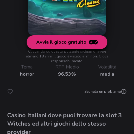
Avvia il gioco gratuito
Cliccando su questo pulsante dichiari di avere
almeno 18 anni. Il gioco è vietato ai minori. Gioca
responsabilmente.
Tema
RTP Medio
Volatilità
horror
96.53
%
media
Segnala un problema
Casino Italiani dove puoi trovare la slot 3
Witches ed altri giochi dello stesso
provider