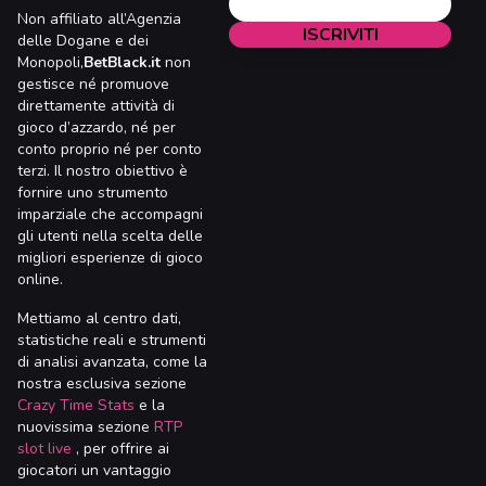
Non affiliato all’Agenzia
delle Dogane e dei
Monopoli,
BetBlack.it
non
gestisce né promuove
direttamente attività di
gioco d’azzardo, né per
conto proprio né per conto
terzi. Il nostro obiettivo è
fornire uno strumento
imparziale che accompagni
gli utenti nella scelta delle
migliori esperienze di gioco
online.
Mettiamo al centro dati,
statistiche reali e strumenti
di analisi avanzata, come la
nostra esclusiva sezione
Crazy Time Stats
e la
nuovissima sezione
RTP
slot live
, per offrire ai
giocatori un vantaggio