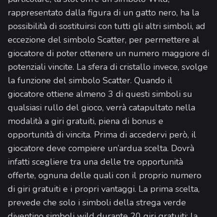
rappresentato dalla figura di un gatto nero, ha la
possibilità di sostituirsi con tutti gli altri simboli, ad
eccezione del simbolo Scatter, per permettere al
giocatore di poter ottenere un numero maggiore di
potenziali vincite. La sfera di cristallo invece, svolge
la funzione del
simbolo Scatter
. Quando il
giocatore ottiene almeno 3 di questi simboli su
qualsiasi rullo del gioco, verrà catapultato nella
modalità a giri gratuiti
, piena di bonus e
opportunità di vincita. Prima di accedervi però, il
giocatore deve compiere un’ardua scelta. Dovrà
infatti scegliere tra una delle tre opportunità
offerte, ognuna delle quali con il proprio numero
di giri gratuiti e i propri vantaggi. La prima scelta,
prevede che solo i simboli della strega verde
diventino simboli wild durante 20 giri gratuiti; la