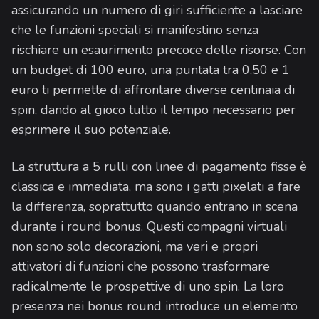
assicurando un numero di giri sufficiente a lasciare
che le funzioni speciali si manifestino senza
rischiare un esaurimento precoce delle risorse. Con
un budget di 100 euro, una puntata tra 0,50 e 1
euro ti permette di affrontare diverse centinaia di
spin, dando al gioco tutto il tempo necessario per
esprimere il suo potenziale.
La struttura a 5 rulli con linee di pagamento fisse è
classica e immediata, ma sono i gatti pixelati a fare
la differenza, soprattutto quando entrano in scena
durante i round bonus. Questi compagni virtuali
non sono solo decorazioni, ma veri e propri
attivatori di funzioni che possono trasformare
radicalmente le prospettive di uno spin. La loro
presenza nei bonus round introduce un elemento