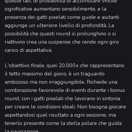
queste fasi, le probabilità di accumulare vincite
significative aumentano sensibilmente, e la
presenza dei gatti pixelati come guide e aiutanti
aggiunge un ulteriore livello di profondità. La
possibilità che questi round si prolunghino o si
riattivino crea una suspense che rende ogni giro
carico di aspettativa.
L'obiettivo finale, quei 20.000x che rappresentano
il tetto massimo del gioco, è un traguardo
ambizioso ma non irraggiungibile. Richiede una
combinazione favorevole di eventi durante i bonus
round, con i gatti pixelati che lavorano in sintonia
per creare le condizioni ideali. Non bisogna giocare
aspettandosi quel risultato a ogni sessione, ma
tenerlo presente come la stella polare che guida
la navigazione.