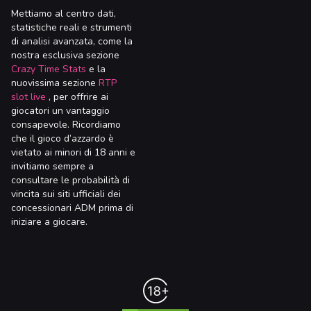
Mettiamo al centro dati,
statistiche reali e strumenti
di analisi avanzata, come la
nostra esclusiva sezione
Crazy Time Stats
e la
nuovissima sezione
RTP
slot live
, per offrire ai
giocatori un vantaggio
consapevole. Ricordiamo
che il gioco d’azzardo è
vietato ai minori di 18 anni e
invitiamo sempre a
consultare le probabilità di
vincita sui siti ufficiali dei
concessionari ADM prima di
iniziare a giocare.