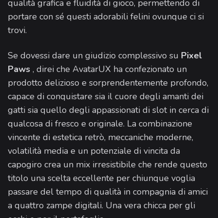
qualità grafica e fluidità di gioco, permettendo di
portare con sé questi adorabili felini ovunque ci si
trovi.
Se dovessi dare un giudizio complessivo su
Pixel
Paws
, direi che AvatarUX ha confezionato un
prodotto delizioso e sorprendentemente profondo,
capace di conquistare sia il cuore degli amanti dei
gatti sia quello degli appassionati di slot in cerca di
qualcosa di fresco e originale. La combinazione
vincente di estetica retrò, meccaniche moderne,
volatilità media e un potenziale di vincita da
capogiro crea un mix irresistibile che rende questo
titolo una scelta eccellente per chiunque voglia
passare del tempo di qualità in compagnia di amici
a quattro zampe digitali. Una vera chicca per gli