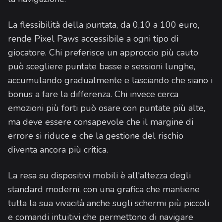
La flessibilità della puntata, da 0,10 a 100 euro,
rende Pixel Paws accessibile a ogni tipo di
giocatore. Chi preferisce un approccio più cauto
può scegliere puntate basse e sessioni lunghe,
accumulando gradualmente e lasciando che siano i
bonus a fare la differenza. Chi invece cerca
emozioni più forti può osare con puntate più alte,
ma deve essere consapevole che il margine di
errore si riduce e che la gestione del rischio
diventa ancora più critica.
La resa su dispositivi mobili è all'altezza degli
standard moderni, con una grafica che mantiene
tutta la sua vivacità anche sugli schermi più piccoli
e comandi intuitivi che permettono di navigare