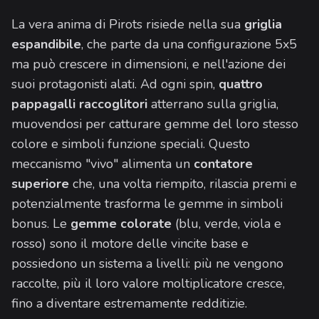
La vera anima di Pirots risiede nella sua
griglia
espandibile
, che parte da una configurazione 5x5
ma può crescere in dimensioni, e nell'azione dei
suoi protagonisti alati. Ad ogni spin,
quattro
pappagalli raccoglitori
atterrano sulla griglia,
muovendosi per catturare gemme del loro stesso
colore e simboli funzione speciali. Questo
meccanismo "vivo" alimenta un
contatore
superiore
che, una volta riempito, rilascia premi e
potenzialmente trasforma le gemme in simboli
bonus. Le
gemme colorate
(blu, verde, viola e
rosso) sono il motore delle vincite base e
possiedono un sistema a livelli: più ne vengono
raccolte, più il loro valore moltiplicatore cresce,
fino a diventare estremamente redditizie.