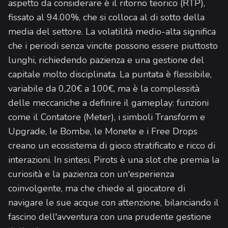
aspetto da considerare è il ritorno teorico (RTP),
fissato al 94.00%, che si colloca al di sotto della
media del settore. La volatilità medio-alta significa
che i periodi senza vincite possono essere piuttosto
lunghi, richiedendo pazienza e una gestione del
capitale molto disciplinata. La puntata è flessibile,
variabile da 0,20€ a 100€, ma è la complessità
delle meccaniche a definire il gameplay: funzioni
come il Contatore (Meter), i simboli Transform e
Upgrade, le Bombe, le Monete e i Free Drops
creano un ecosistema di gioco stratificato e ricco di
interazioni. In sintesi, Pirots è una slot che premia la
curiosità e la pazienza con un'esperienza
coinvolgente, ma che chiede al giocatore di
navigare le sue acque con attenzione, bilanciando il
fascino dell'avventura con una prudente gestione