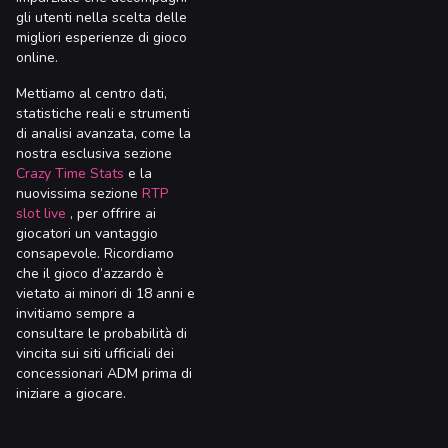
gli utenti nella scelta delle
migliori esperienze di gioco
online.
Mettiamo al centro dati,
statistiche reali e strumenti
di analisi avanzata, come la
nostra esclusiva sezione
Crazy Time Stats
e la
nuovissima sezione
RTP
slot live
, per offrire ai
giocatori un vantaggio
consapevole. Ricordiamo
che il gioco d’azzardo è
vietato ai minori di 18 anni e
invitiamo sempre a
consultare le probabilità di
vincita sui siti ufficiali dei
concessionari ADM prima di
iniziare a giocare.