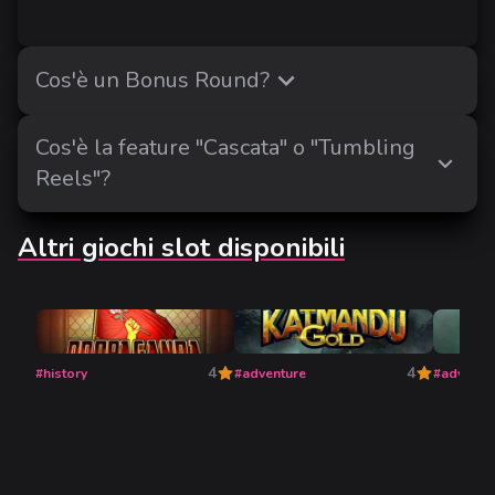
Cos'è un Bonus Round?
Una funzione speciale, spesso un minigioco
Cos'è la feature "Cascata" o "Tumbling
interattivo (es. scegliere oggetti, girare ruote),
Reels"?
che offre premi extra oltre al gioco base.
I simboli vincenti esplodono e vengono
Altri giochi slot disponibili
sostituiti da nuovi simboli che cadono dall'alto,
creando potenzialmente catene di vincite
multiple in un solo spin.
4
4
#
history
#
adventure
#
adventu
PROPAGANDA
KATMANDU GOLD
ECUADO