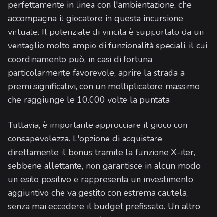
perfettamente in linea con l'ambientazione, che
accompagna il giocatore in questa incursione
virtuale. Il potenziale di vincita è supportato da un
ventaglio molto ampio di funzionalità speciali, il cui
coordinamento può, in casi di fortuna
particolarmente favorevole, aprire la strada a
premi significativi, con un moltiplicatore massimo
che raggiunge le 10.000 volte la puntata.
Tuttavia, è importante approcciare il gioco con
consapevolezza. L'opzione di acquistare
direttamente il bonus tramite la funzione X-iter,
sebbene allettante, non garantisce in alcun modo
un esito positivo e rappresenta un investimento
aggiuntivo che va gestito con estrema cautela,
senza mai eccedere il budget prefissato. Un altro