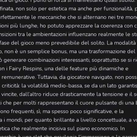
a di gioco. I punti di forza si manifestano quasi subito: 
finata, non solo per estetica ma anche per funzionalità, 
fettamente le meccaniche che si alternano nei tre mond
ioni più lunghe, ho potuto apprezzare la coerenza con cu
nsizioni tra le ambientazioni influenzano realmente le st
ase del gioco meno prevedibile del solito. La modalità
o, non è un semplice bonus, ma una trasformazione del
 generare combinazioni interessanti, soprattutto se si r
con i Fairy Respins, una delle feature più dinamiche e
remunerative. Tuttavia, da giocatore navigato, non pos
criticità: la volatilità medio-bassa, se da un lato garanti
 vincite, dall’altro riduce drasticamente la tensione e il 
ti che per molti rappresentano il cuore pulsante di una
 sono frequenti, sì, ma spesso poco significative, e la
 i mondi, per quanto brillante a livello concettuale, a v
tica che realmente incisiva sul piano economico. In