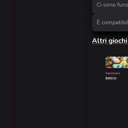
Ci sono fun
Assolutamente
È compatibil
Fairy Respins
introducono e
Sì, è complet
Altri giochi
funzioni cont
oltre che su d
coerente.
i dispositivi, 
#
animals
BIRDS!