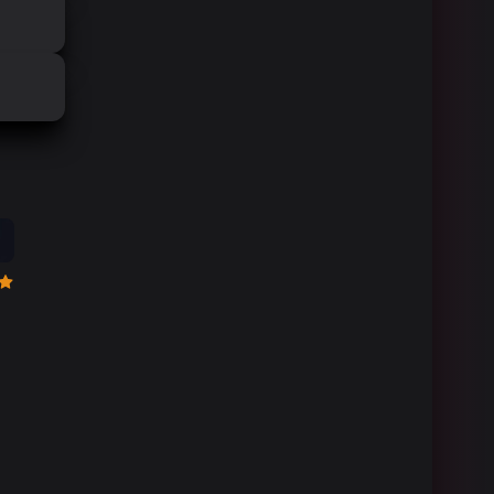
i
et,
ente
 tutti