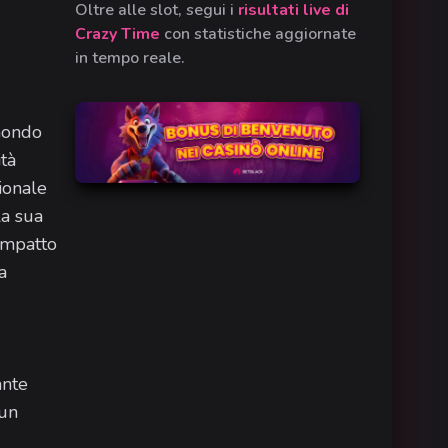
Oltre alle slot, segui i
risultati live di
Crazy Time
con statistiche aggiornate
in tempo reale.
 mondo
ità
ionale
la sua
 impatto
a
ante
 un