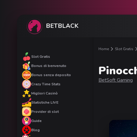
BETBLACK
Home
Slot Gratis
Slot Gratis
Bonus di benvenuto
Pinocc
Bonus senza deposito
BetSoft Gaming
Crazy Time Stats
Migliori Casinò
Statistiche LIVE
Provider di slot
Guide
Blog