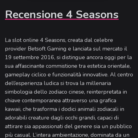
Recensione 4 Seasons
La slot online 4 Seasons, creata dal celebre
provider Betsoft Gaming e lanciata sul mercato il
19 settembre 2016, si distingue ancora oggi per la
sua affascinante commistione tra estetica orientale,
gameplay ciclico e funzionalità innovative. Al centro
dell’esperienza ludica si trova la millenaria
simbologia dello zodiaco cinese, reinterpretata in
chiave contemporanea attraverso una grafica
kawaii, che trasforma i dodici animali zodiacali in
adorabili creature dagli occhi grandi, capaci di
attirare sia appassionati del genere sia un pubblico
più casual. L’intera ambientazione, dominata da un