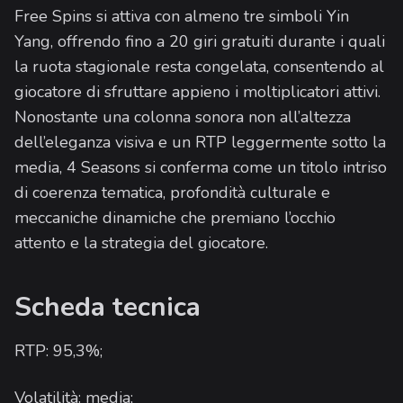
Free Spins si attiva con almeno tre simboli Yin
Yang, offrendo fino a 20 giri gratuiti durante i quali
la ruota stagionale resta congelata, consentendo al
giocatore di sfruttare appieno i moltiplicatori attivi.
Nonostante una colonna sonora non all’altezza
dell’eleganza visiva e un RTP leggermente sotto la
media, 4 Seasons si conferma come un titolo intriso
di coerenza tematica, profondità culturale e
meccaniche dinamiche che premiano l’occhio
attento e la strategia del giocatore.
Scheda tecnica
RTP: 95,3%;
Volatilità: media;