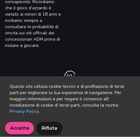
consapevole. Ricordiamo
che il gioco d’azzardo è
vietato ai minori di 18 anni e
invitiamo sempre a
consultare le probabilità di
vincita sui siti ufficiali dei
concessionari ADM prima di
iniziare a giocare.
Questo sito utilizza cookie tecnici e di profilazione di terze
parti per migliorare la tua esperienza di navigazione. Per
maggiori informazioni e per negare il consenso all'
installazione di cookie di terze parti, consulta la nostra
Privacy Policy
.
Slot gratis | BetBlack © 2025 | all rights reserved | casinò online sicuri
Accetta
Rifiuta
| GPWA Verification