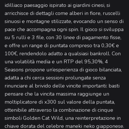
idilliaco paesaggio ispirato ai giardini cinesi, si
arricchisce di dettagli come alberi in fiore, ruscelli
sinuosi e montagne stilizzate, evocando un senso di
pace che accompagna ogni spin. Il gioco si sviluppa
su 5 rulli e 3 file, con 30 linee di pagamento fisse,
e offre un range di puntata compreso tra 0,30€ e
100€, rendendolo adatto a qualsiasi bankroll. Con
una volatilità media e un RTP del 95,30%, 4
Seasons propone un’esperienza di gioco bilanciata,
adatta a chi cerca sessioni prolungate senza
rinunciare al brivido delle vincite importanti: basti
pensare che la vincita massima raggiunge un
moltiplicatore di x300 sul valore della puntata,
ottenibile attraverso la combinazione di cinque
simboli Golden Cat Wild, una reinterpretazione in
chiave dorata del celebre maneki neko giapponese.