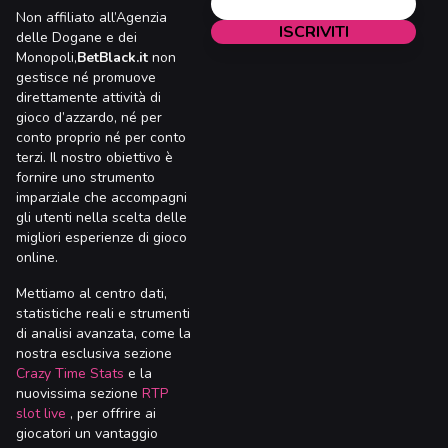
Non affiliato all’Agenzia
delle Dogane e dei
Monopoli,
BetBlack.it
non
gestisce né promuove
direttamente attività di
gioco d’azzardo, né per
conto proprio né per conto
terzi. Il nostro obiettivo è
fornire uno strumento
imparziale che accompagni
gli utenti nella scelta delle
migliori esperienze di gioco
online.
Mettiamo al centro dati,
statistiche reali e strumenti
di analisi avanzata, come la
nostra esclusiva sezione
Crazy Time Stats
e la
nuovissima sezione
RTP
slot live
, per offrire ai
giocatori un vantaggio