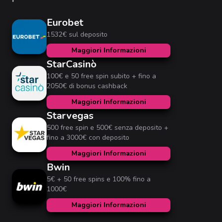
Eurobet
1532€ sul deposito
Maggiori Informazioni
StarCasinò
100€ e 50 free spin subito + fino a
2050€ di bonus cashback
Maggiori Informazioni
Starvegas
500 free spin e 500€ senza deposito +
fino a 3000€ con deposito
Maggiori Informazioni
Bwin
5€ + 50 free spins e 100% fino a
1000€
Maggiori Informazioni