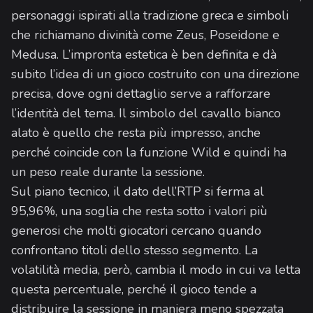
personaggi ispirati alla tradizione greca e simboli
che richiamano divinità come Zeus, Poseidone e
Medusa. L’impronta estetica è ben definita e dà
subito l’idea di un gioco costruito con una direzione
precisa, dove ogni dettaglio serve a rafforzare
l’identità del tema. Il simbolo del cavallo bianco
alato è quello che resta più impresso, anche
perché coincide con la funzione Wild e quindi ha
un peso reale durante la sessione.
Sul piano tecnico, il dato dell’RTP si ferma al
95,96%, una soglia che resta sotto i valori più
generosi che molti giocatori cercano quando
confrontano titoli dello stesso segmento. La
volatilità media, però, cambia il modo in cui va letta
questa percentuale, perché il gioco tende a
distribuire la sessione in maniera meno spezzata