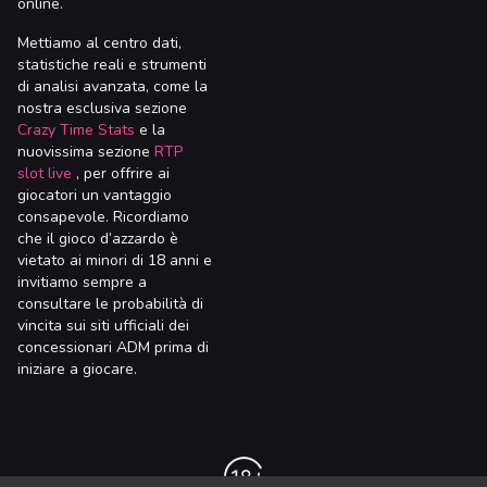
online.
Mettiamo al centro dati,
statistiche reali e strumenti
di analisi avanzata, come la
nostra esclusiva sezione
Crazy Time Stats
e la
nuovissima sezione
RTP
slot live
, per offrire ai
giocatori un vantaggio
consapevole. Ricordiamo
che il gioco d’azzardo è
vietato ai minori di 18 anni e
invitiamo sempre a
consultare le probabilità di
vincita sui siti ufficiali dei
concessionari ADM prima di
iniziare a giocare.