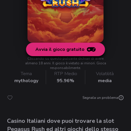
Avvia il gioco gratuito
Cliccando su questo pulsante dichiari di avere
almeno 18 anni. Il gioco è vietato ai minori. Gioca
responsabilmente.
Tema
RTP Medio
Volatilità
mythology
95.96
%
media
Segnala un problema
Casino Italiani dove puoi trovare la slot
Pegasus Rush ed altri giochi dello stesso