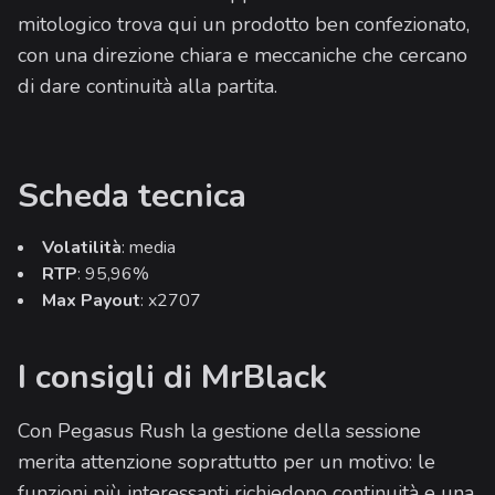
mitologico trova qui un prodotto ben confezionato,
con una direzione chiara e meccaniche che cercano
di dare continuità alla partita.
Scheda tecnica
Volatilità
: media
RTP
: 95,96%
Max Payout
: x2707
I consigli di MrBlack
Con Pegasus Rush la gestione della sessione
merita attenzione soprattutto per un motivo: le
funzioni più interessanti richiedono continuità e una