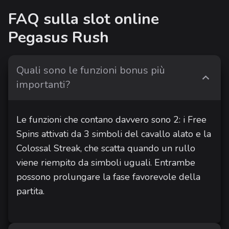
FAQ sulla slot online
Pegasus Rush
Quali sono le funzioni bonus più
importanti?
Le funzioni che contano davvero sono 2: i Free
Spins attivati da 3 simboli del cavallo alato e la
Colossal Streak, che scatta quando un rullo
viene riempito da simboli uguali. Entrambe
possono prolungare la fase favorevole della
partita.