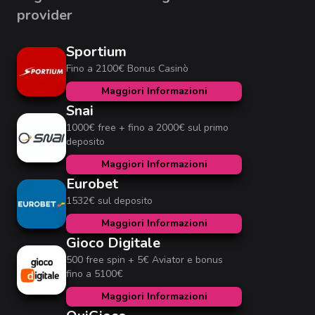
provider
Sportium
Fino a 2100€ Bonus Casinò
Maggiori Informazioni
Snai
1000€ free + fino a 2000€ sul primo
deposito
Maggiori Informazioni
Eurobet
1532€ sul deposito
Maggiori Informazioni
Gioco Digitale
500 free spin + 5€ Aviator e bonus
fino a 5100€
Maggiori Informazioni