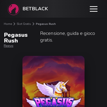
BETBLACK
Home
Slot Gratis
Pegasus Rush
Recensione, guida e gioco
Pegasus
Rush
gratis.
Reevo