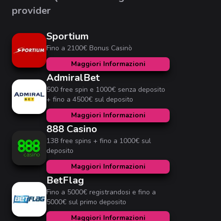
provider
Sportium
Fino a 2100€ Bonus Casinò
Maggiori Informazioni
AdmiralBet
500 free spin e 1000€ senza deposito
+ fino a 4500€ sul deposito
Maggiori Informazioni
888 Casino
138 free spins + fino a 1000€ sul
deposito
Maggiori Informazioni
BetFlag
Fino a 5000€ registrandosi e fino a
5000€ sul primo deposito
Maggiori Informazioni