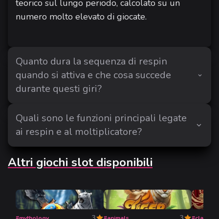
teorico sul lungo periodo, calcolato su un
numero molto elevato di giocate.
Quanto dura la sequenza di respin
quando si attiva e che cosa succede
durante questi giri?
Quando si attiva la funzione, la slot rigioca i
Quali sono le funzioni principali legate
rulli immediatamente e può farlo più volte
ai respin e al moltiplicatore?
nella stessa fase se continuano ad apparire
simboli aggiuntivi o un Wild; di conseguenza la
I respin possono scattare in modo casuale
Altri giochi slot disponibili
sequenza prosegue finché lo schermo smette
durante qualunque spin quando compaiono
di generare nuove condizioni utili al respin e la
simboli aggiuntivi o Wild, mentre il
mano si chiude con l’esito finale.
moltiplicatore x10 entra in gioco quando
l’intera griglia partecipa a una vincita.
3
3
#
mythology
#
animals
#
classic