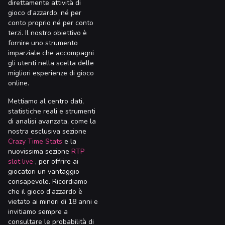
direttamente attività di
gioco d’azzardo, né per
conto proprio né per conto
terzi. Il nostro obiettivo è
fornire uno strumento
imparziale che accompagni
gli utenti nella scelta delle
migliori esperienze di gioco
online.
Mettiamo al centro dati,
statistiche reali e strumenti
di analisi avanzata, come la
nostra esclusiva sezione
Crazy Time Stats
e la
nuovissima sezione
RTP
slot live
, per offrire ai
giocatori un vantaggio
consapevole. Ricordiamo
che il gioco d’azzardo è
vietato ai minori di 18 anni e
invitiamo sempre a
consultare le probabilità di