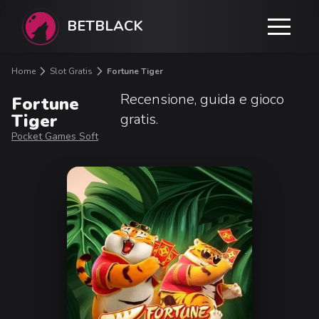
BETBLACK
Home
Slot Gratis
Fortune Tiger
Recensione, guida e gioco
Fortune
Tiger
gratis.
Pocket Games Soft