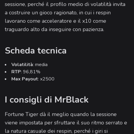
sessione, perché il profilo medio di volatilità invita
a costruire un gioco ragionato, in cui i respin
lavorano come acceleratore e il x10 come
traguardo alto da inseguire con pazienza.
Scheda tecnica
Volatilità
: media
RTP
: 96,81%
Max Payout
: x2500
I consigli di MrBlack
Fortune Tiger dà il meglio quando la sessione
viene impostata per sfruttare il suo ritmo serrato e
la natura casuale dei respin, perché i giri si