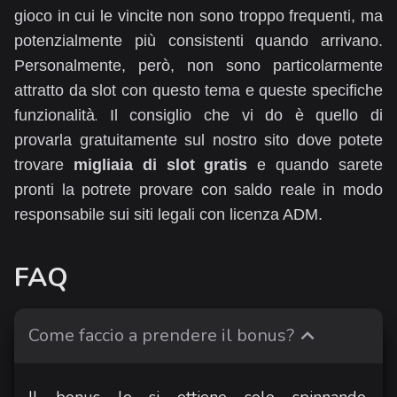
gioco in cui le vincite non sono troppo frequenti, ma
potenzialmente più consistenti quando arrivano.
Personalmente, però, non sono particolarmente
attratto da slot con questo tema e queste specifiche
.
funzionalità
Il consiglio che vi do è quello di
provarla gratuitamente sul nostro sito dove potete
trovare
migliaia di slot gratis
e quando sarete
pronti la potrete provare con saldo reale in modo
responsabile sui siti legali con licenza ADM.
FAQ
Come faccio a prendere il bonus?