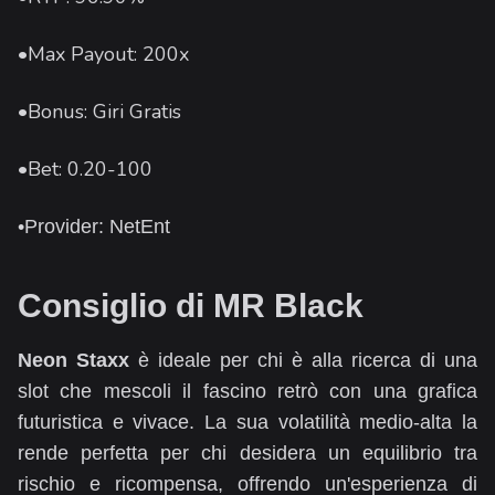
•Max Payout: 200x
•Bonus: Giri Gratis
•Bet: 0.20-100
•Provider: NetEnt
Consiglio di MR Black
Neon Staxx
è ideale per chi è alla ricerca di una
slot che mescoli il fascino retrò con una grafica
futuristica e vivace. La sua volatilità medio-alta la
rende perfetta per chi desidera un equilibrio tra
rischio e ricompensa, offrendo un'esperienza di