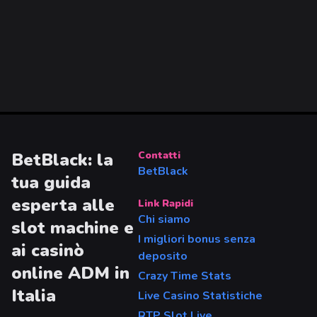
BetBlack: la
Contatti
BetBlack
tua guida
esperta alle
Link Rapidi
Chi siamo
slot machine e
I migliori bonus senza
ai casinò
deposito
online ADM in
Crazy Time Stats
Italia
Live Casino Statistiche
RTP Slot Live