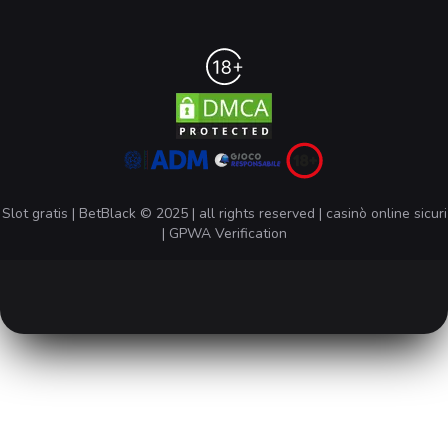
Slot gratis | BetBlack © 2025 | all rights reserved | casinò online sicuri
| GPWA Verification