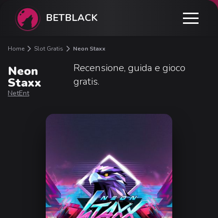
BETBLACK
Home
Slot Gratis
Neon Staxx
Recensione, guida e gioco
Neon
Staxx
gratis.
NetEnt