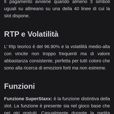
Il pagamento avviene quando almeno 3 simboli
uguali su allineano su una della 40 linee di cui la
slot dispone.
RTP e Volatilità
L’ Rtp teorico è del 96.90% e la volatilità medio-alta
con vincite non troppo frequenti ma di valore
abbastanza consistente, perfetta per tutti coloro che
sono alla ricerca di emozioni forti ma non estreme.
Funzioni
Funzione SuperStaxx:
è la funzione distintiva della
slot. La funzione è presente sia nel gioco base che
nei giri gratuiti. Casualmente durante la partita