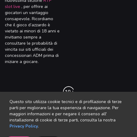
nuovissima sezione
RTP
slot live
, per offrire ai
giocatori un vantaggio
consapevole. Ricordiamo
che il gioco d’azzardo è
vietato ai minori di 18 anni e
invitiamo sempre a
consultare le probabilità di
vincita sui siti ufficiali dei
concessionari ADM prima di
iniziare a giocare.
Questo sito utilizza cookie tecnici e di profilazione di terze
parti per migliorare la tua esperienza di navigazione. Per
maggiori informazioni e per negare il consenso all'
installazione di cookie di terze parti, consulta la nostra
Privacy Policy
.
Slot gratis | BetBlack © 2025 | all rights reserved | casinò online sicuri