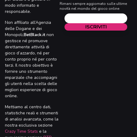
Rimani sempre aggiornato sulle ultime
modo informato e
novità nel mondo del gioco online
responsabile.
Non affiliato all’Agenzia
delle Dogane e dei
Monopoli,
BetBlack.it
non
gestisce né promuove
direttamente attività di
gioco d’azzardo, né per
conto proprio né per conto
terzi. Il nostro obiettivo è
fornire uno strumento
imparziale che accompagni
gli utenti nella scelta delle
migliori esperienze di gioco
online.
Mettiamo al centro dati,
statistiche reali e strumenti
di analisi avanzata, come la
nostra esclusiva sezione
Crazy Time Stats
e la