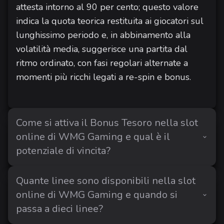
attesta intorno al 90 per cento; questo valore
indica la quota teorica restituita ai giocatori sul
lunghissimo periodo e, in abbinamento alla
volatilità media, suggerisce una partita dal
ritmo ordinato, con fasi regolari alternate a
momenti più ricchi legati a re-spin e bonus.
Come si attiva il Bonus Tesoro nella slot
online di WMG Gaming e qual è il
potenziale di vincita?
Il Bonus Tesoro nella slot online di WMG
Quante linee sono disponibili nella slot
Gaming si attiva con tre simboli dedicati anche
online di WMG Gaming e quando si
non consecutivi; l’avanzamento nelle camere
passa a dieci linee?
della piramide aggiunge valore passo dopo