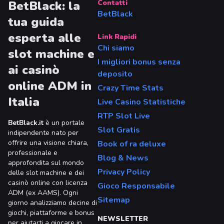
BetBlack: la
Contatti
BetBlack
tua guida
esperta alle
Link Rapidi
Chi siamo
slot machine e
I migliori bonus senza
ai casinò
deposito
online ADM in
Crazy Time Stats
Italia
Live Casino Statistiche
RTP Slot Live
BetBlack.it
è un portale
Slot Gratis
indipendente nato per
offrire una visione chiara,
Book of ra deluxe
professionale e
Blog & News
approfondita sul mondo
Privacy Policy
delle slot machine e dei
casinò online con licenza
Gioco Responsabile
ADM (ex AAMS). Ogni
Sitemap
giorno analizziamo decine di
giochi, piattaforme e bonus
NEWSLETTER
per aiutarti a giocare in