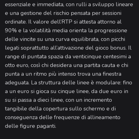
essenziale e immediata, con rulli a sviluppo lineare
e una gestione del rischio pensata per sessioni
ordinate. Il valore dell’RTP si attesta attorno al
90% e la volatilità media orienta la progressione
delle vincite su una curva equilibrata, con picchi
legati soprattutto all’attivazione del gioco bonus. Il
range di puntata spazia da venticinque centesimi a
otto euro, così chi desidera una partita cauta e chi
punta a un ritmo più intenso trova una finestra
adeguata. La struttura delle linee è modulare: fino
a un euro si gioca su cinque linee, da due euro in
su si passa a dieci linee, con un incremento
tangibile della copertura sullo schermo e di
conseguenza delle frequenze di allineamento
delle figure paganti.