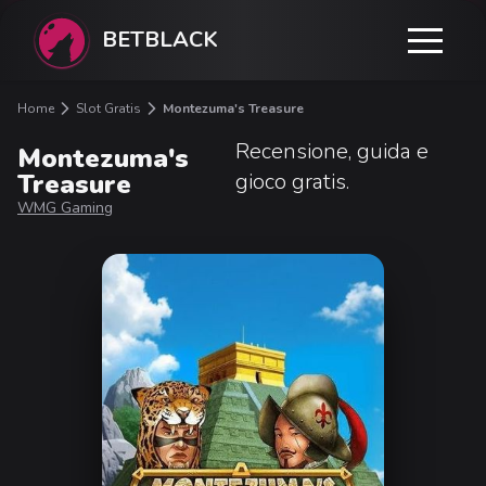
BETBLACK
Home
Slot Gratis
Montezuma's Treasure
Recensione, guida e
Montezuma's
Treasure
gioco gratis.
WMG Gaming