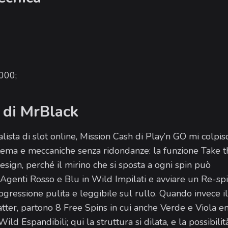
000;
i di MrBlack
lista di slot online, Mission Cash di Play’n GO mi colpis
tema e meccaniche senza ridondanze: la funzione Take t
esign, perché il mirino che si sposta a ogni spin può
 Agenti Rosso e Blu in Wild Impilati e avviare un Re-spi
gressione pulita e leggibile sul rullo. Quando invece il
catter, partono 8 Free Spins in cui anche Verde e Viola e
ild Espandibili; qui la struttura si dilata, e la possibilit