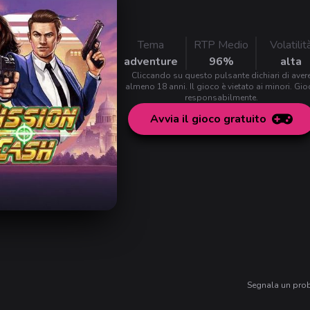
Tema
RTP Medio
Volatilit
adventure
96
%
alta
Cliccando su questo pulsante dichiari di aver
almeno 18 anni. Il gioco è vietato ai minori. Gio
responsabilmente.
Avvia il gioco gratuito
Segnala un pro