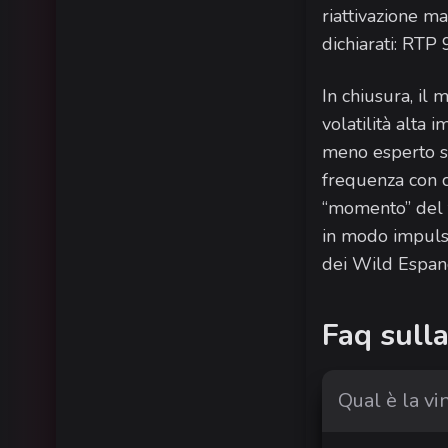
riattivazione ma
dichiarati: RTP 
In chiusura, il 
volatilità alta i
meno esperto su
frequenza con c
“momento” del t
in modo impulsi
dei Wild Espand
Faq sulla
Qual è la vi