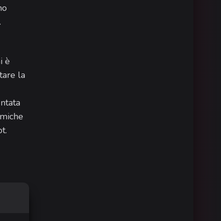
no
.
i è
tare la
ntata
amiche
t.