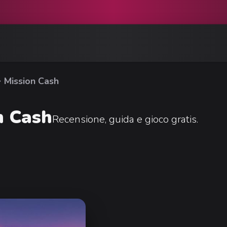
Mission Cash
n Cash
Recensione, guida e gioco gratis.