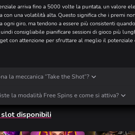
enziale arriva fino a 5000 volte la puntata, un valore el
 con una volatilità alta. Questo significa che i premi no
 a ogni giro, ma tendono a essere più consistenti quando
quindi consigliabile pianificare sessioni di gioco più lun
dget con attenzione per sfruttare al meglio il potenziale
na la meccanica “Take the Shot”?
spin, un mirino si muove casualmente sui rulli. Se colpi
iste la modalità Free Spins e come si attiva?
 uno degli agenti principali, questo si espande su tutto 
mandosi in Wild Impilato e attiva un Re-spin gratuito. La
si attivano quando il mirino centra un simbolo Scatter,
 slot disponibili
iattivarsi più volte, offrendo ulteriori opportunità di vin
iri gratuiti. In questa fase, anche altri agenti possono
ffettuare una nuova puntata.
d Espandibili, aumentando il potenziale di combinazion
ri gratuiti possono essere riattivati se, durante la modalità