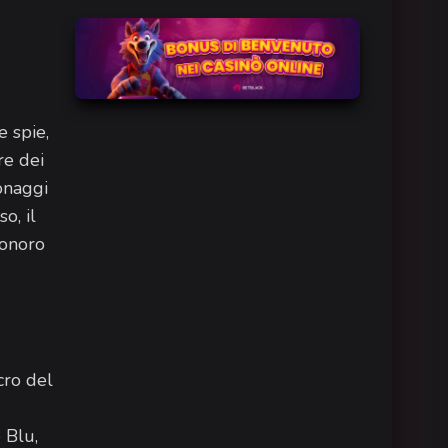
 spie,
re dei
onaggi
o, il
sonoro
cro del
 Blu,