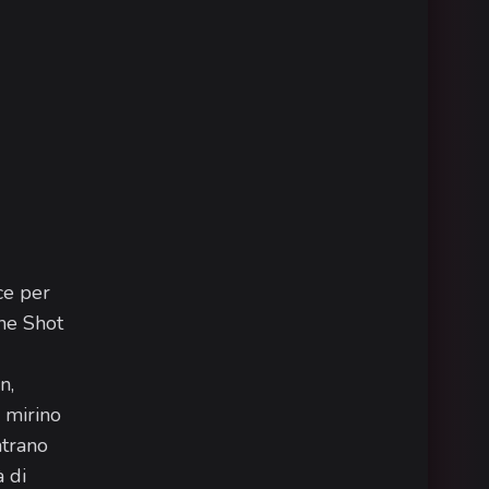
ce per
he Shot
n,
 mirino
ntrano
à di