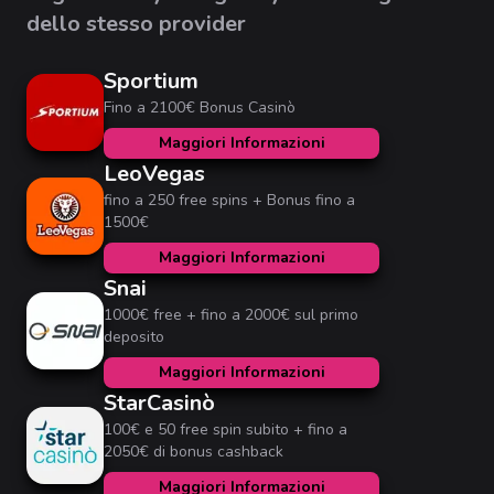
dello stesso provider
Sportium
Fino a 2100€ Bonus Casinò
Maggiori Informazioni
LeoVegas
fino a 250 free spins + Bonus fino a
1500€
Maggiori Informazioni
Snai
1000€ free + fino a 2000€ sul primo
deposito
Maggiori Informazioni
StarCasinò
100€ e 50 free spin subito + fino a
2050€ di bonus cashback
Maggiori Informazioni