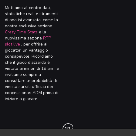
Mettiamo al centro dati,
statistiche reali e strumenti
di analisi avanzata, come la
nostra esclusiva sezione
Crazy Time Stats
e la
nuovissima sezione
RTP
slot live
, per offrire ai
giocatori un vantaggio
consapevole. Ricordiamo
che il gioco d’azzardo è
vietato ai minori di 18 anni e
invitiamo sempre a
consultare le probabilità di
vincita sui siti ufficiali dei
concessionari ADM prima di
iniziare a giocare.