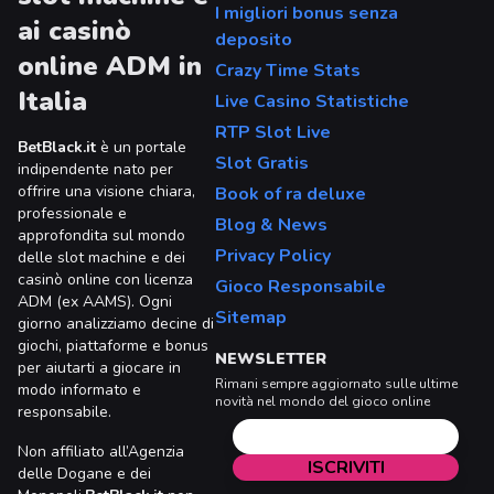
I migliori bonus senza
ai casinò
deposito
online ADM in
Crazy Time Stats
Italia
Live Casino Statistiche
RTP Slot Live
BetBlack.it
è un portale
Slot Gratis
indipendente nato per
offrire una visione chiara,
Book of ra deluxe
professionale e
Blog & News
approfondita sul mondo
Privacy Policy
delle slot machine e dei
casinò online con licenza
Gioco Responsabile
ADM (ex AAMS). Ogni
Sitemap
giorno analizziamo decine di
giochi, piattaforme e bonus
NEWSLETTER
per aiutarti a giocare in
Rimani sempre aggiornato sulle ultime
modo informato e
novità nel mondo del gioco online
responsabile.
Non affiliato all’Agenzia
delle Dogane e dei