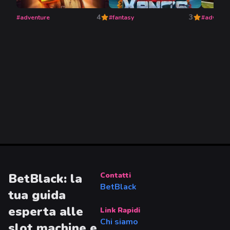
4
3
#
adventure
#
fantasy
#
adventu
BOOK OF ADVENTURE SUPER STAKE EDITION
CAPTAIN XENO'S EARTH ADVENTURE
EPIC AD
BetBlack: la
Contatti
BetBlack
tua guida
esperta alle
Link Rapidi
Chi siamo
slot machine e