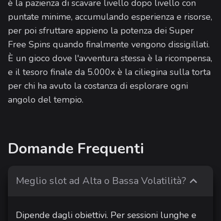
è la pazienza di scavare livello dopo livello con
puntate minime, accumulando esperienza e risorse,
per poi sfruttare appieno la potenza dei Super
Free Spins quando finalmente vengono dissigillati.
È un gioco dove l'avventura stessa è la ricompensa,
e il tesoro finale da 5.000x è la ciliegina sulla torta
per chi ha avuto la costanza di esplorare ogni
angolo del tempio.
Domande Frequenti
Meglio slot ad Alta o Bassa Volatilità?
Dipende dagli obiettivi. Per sessioni lunghe e