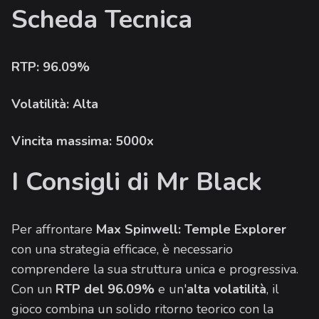
Scheda Tecnica
RTP: 96.09%
Volatilità: Alta
Vincita massima: 5000x
I Consigli di Mr Black
Per affrontare
Max Spinwell: Temple Explorer
con una strategia efficace, è necessario
comprendere la sua struttura unica e progressiva.
Con un
RTP del 96.09%
e un'
alta volatilità
, il
gioco combina un solido ritorno teorico con la