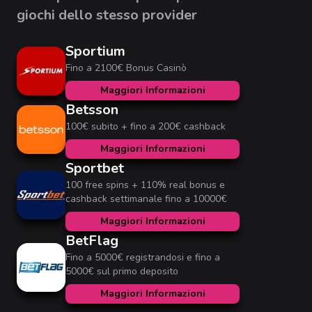
giochi dello stesso provider
Sportium
Fino a 2100€ Bonus Casinò
Maggiori Informazioni
Betsson
100€ subito + fino a 200€ cashback
Maggiori Informazioni
Sportbet
100 free spins + 110% real bonus e
cashback settimanale fino a 10000€
Maggiori Informazioni
BetFlag
Fino a 5000€ registrandosi e fino a
5000€ sul primo deposito
Maggiori Informazioni