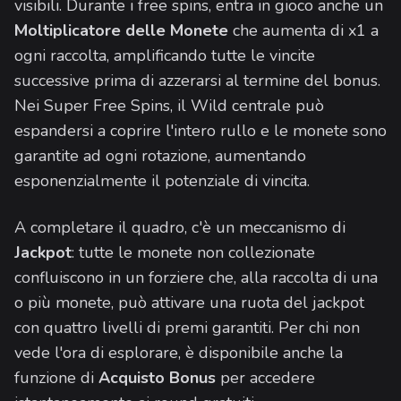
visibili. Durante i free spins, entra in gioco anche un
Moltiplicatore delle Monete
che aumenta di x1 a
ogni raccolta, amplificando tutte le vincite
successive prima di azzerarsi al termine del bonus.
Nei Super Free Spins, il Wild centrale può
espandersi a coprire l'intero rullo e le monete sono
garantite ad ogni rotazione, aumentando
esponenzialmente il potenziale di vincita.
A completare il quadro, c'è un meccanismo di
Jackpot
: tutte le monete non collezionate
confluiscono in un forziere che, alla raccolta di una
o più monete, può attivare una ruota del jackpot
con quattro livelli di premi garantiti. Per chi non
vede l'ora di esplorare, è disponibile anche la
funzione di
Acquisto Bonus
per accedere