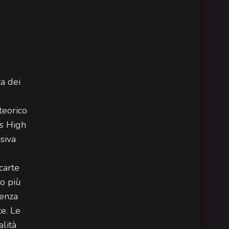
za dei
teorico
as High
siva
carte
lo più
senza
e. Le
lità