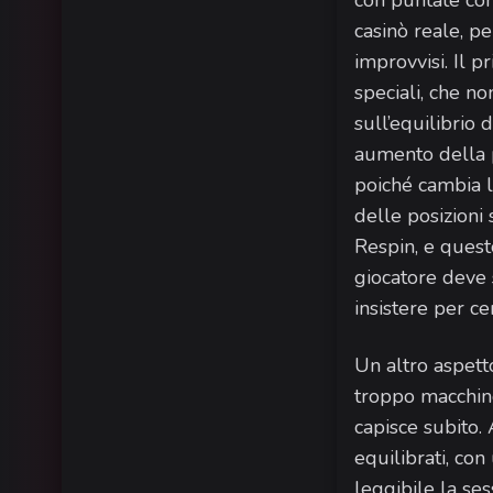
con puntate con
casinò reale, pe
improvvisi. Il p
speciali, che n
sull’equilibrio
aumento della p
poiché cambia l
delle posizioni 
Respin, e questo
giocatore deve
insistere per ce
Un altro aspetto
troppo macchino
capisce subito. 
equilibrati, con
leggibile la se