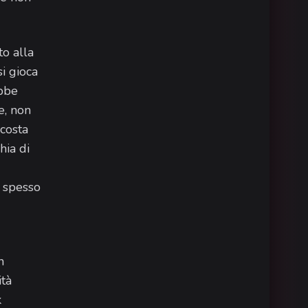
to alla
si gioca
ebbe
e, non
 costa
chia di
e spesso
n
ità
k