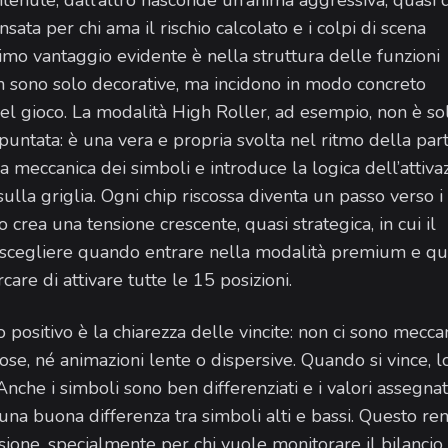
tenute, dall’altro nasconde un’anima aggressiva, quasi 
nsata per chi ama il rischio calcolato e i colpi di scena
rimo vantaggio evidente è nella struttura delle funzioni
on sono solo decorative, ma incidono in modo concreto
 del gioco. La modalità High Roller, ad esempio, non è so
untata: è una vera e propria svolta nel ritmo della parti
a meccanica dei simboli e introduce la logica dell’attiva
sulla griglia. Ogni chip riscossa diventa un passo verso 
 crea una tensione crescente, quasi strategica, in cui il
 scegliere quando entrare nella modalità premium e q
rcare di attivare tutte le 15 posizioni.
 positivo è la chiarezza delle vincite: non ci sono mecca
se, né animazioni lente o dispersive. Quando si vince, lo
Anche i simboli sono ben differenziati e i valori assegna
 una buona differenza tra simboli alti e bassi. Questo re
ssione, specialmente per chi vuole monitorare il bilancio