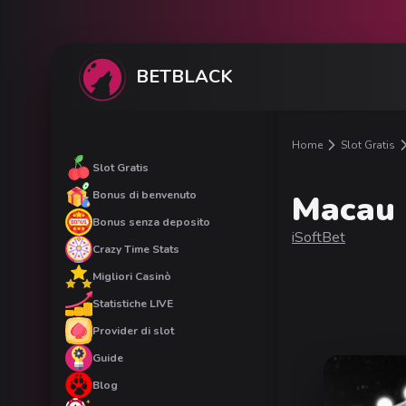
BETBLACK
Home
Slot Gratis
Slot Gratis
Bonus di benvenuto
Macau 
Bonus senza deposito
iSoftBet
Crazy Time Stats
Migliori Casinò
Statistiche LIVE
Provider di slot
Guide
Blog