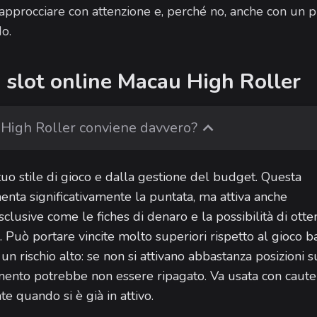
a approcciare con attenzione e, perché no, anche con un p
o.
a slot online Macau High Roller
 High Roller conviene davvero?
uo stile di gioco e dalla gestione del budget. Questa
nta significativamente la puntata, ma attiva anche
clusive come le fiches di denaro e la possibilità di otte
 Può portare vincite molto superiori rispetto al gioco b
n rischio alto: se non si attivano abbastanza posizioni s
stimento potrebbe non essere ripagato. Va usata con caute
e quando si è già in attivo.