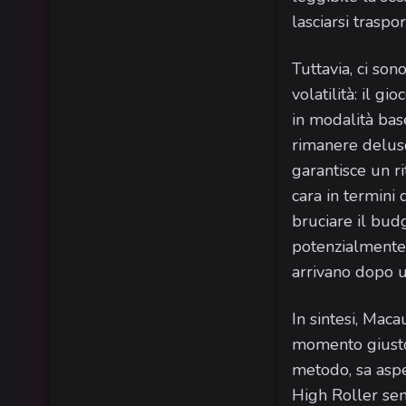
lasciarsi traspor
Tuttavia, ci son
volatilità: il g
in modalità bas
rimanere deluso
garantisce un ri
cara in termini d
bruciare il budg
potenzialmente 
arrivano dopo u
In sintesi, Maca
momento giusto,
metodo, sa aspe
High Roller sen