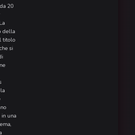
 da 20
r
 La
o della
 titolo
che si
di
ene
s
 la
e
ano
 in una
rema,
a