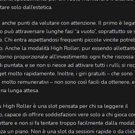
tare solo dall’estetica.
o anche punti da valutare con attenzione. Il primo è lega
ioco può attraversare lunghe fasi “a vuoto”, soprattutto se 
e. Chi entra aspettandosi frequenti piccole vincite potr
. Anche la modalità High Roller, pur essendo allettant
torno proporzionale all’investimento: ogni fiche riscossa
i puntata, e se non si riesce ad attivare tutti i rulli, si ris
et molto rapidamente. Inoltre, i giri gratuiti – che sono
molto remunerativi – non sono così facili da ottenere, 
na lunga attesa.
u High Roller è una slot pensata per chi sa leggere il
 capace di offrire soddisfazioni vere solo a chi gioca co
ttare e non si fa tentare troppo facilmente dalla modal
za un piano. Non è una slot da sessioni rapide o da clic