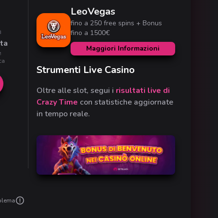
LeoVegas
fino a 250 free spins + Bonus
à
fino a 1500€
ta
Maggiori Informazioni
e
ca
Strumenti Live Casino
Oltre alle slot, segui i
risultati live di
Crazy Time
con statistiche aggiornate
in tempo reale.
blema