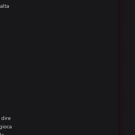
alta
 dire
 gioca