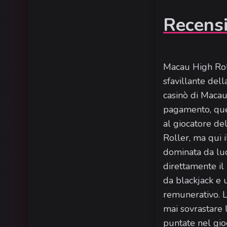
Recens
Macau High Roll
sfavillante dell
casinò di Macau.
pagamento, ques
al giocatore del
Roller, ma qui i
dominata da luci
direttamente il
da blackjack e 
remunerativo. L
mai sovrastare 
puntate nel gio