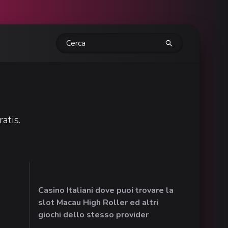
Cerca
atis.
Casino Italiani dove puoi trovare la
slot Macau High Roller ed altri
giochi dello stesso provider