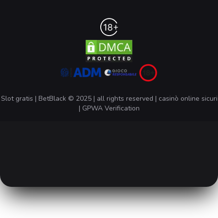
Slot gratis | BetBlack © 2025 | all rights reserved | casinò online sicuri
| GPWA Verification