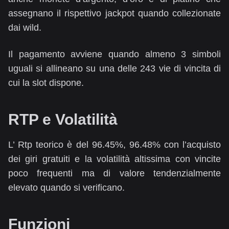
assegnano il rispettivo jackpot quando collezionate
dai wild.
Il pagamento avviene quando almeno 3 simboli
uguali si allineano su una delle 243 vie di vincita di
cui la slot dispone.
RTP e Volatilità
L’ Rtp teorico è del 96.45%, 96.48% con l’acquisto
dei giri gratuiti e la volatilità altissima con vincite
poco frequenti ma di valore tendenzialmente
elevato quando si verificano.
Funzioni