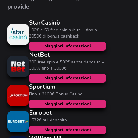
provider
StarCasinò
100€ e 50 free spin subito + fino a
2050€ di bonus cashback
Maggiori Informazioni
NetBet
200 free spin e 500€ senza deposito +
100% fino a 1000€
Maggiori Informazioni
Sportium
Fino a 2100€ Bonus Casinò
Maggiori Informazioni
Eurobet
1532€ sul deposito
Maggiori Informazioni