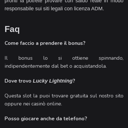
pronti la potrete provare con saldo reale in modo
responsabile sui siti legali con licenza ADM.
Faq
Come faccio a prendere il bonus?
Il bonus lo si ottiene spinnando,
indipendentemente dal bet o acquistandola.
Dove trovo
?
Lucky Lightning
Questa slot la puoi trovare gratuita sul nostro sito
oppure nei casinò online.
Posso giocare anche da telefono?