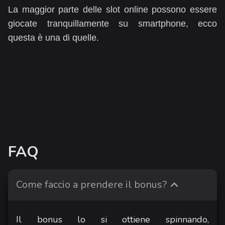
La maggior parte delle slot online possono essere
giocate tranquillamente su smartphone, ecco
questa è una di quelle.
FAQ
Come faccio a prendere il bonus?
Il bonus lo si ottiene spinnando,