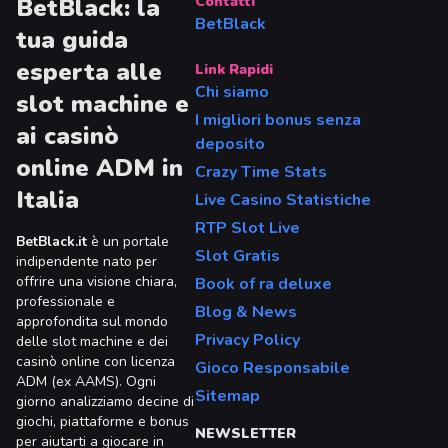
BetBlack: la
Contatti
BetBlack
tua guida
esperta alle
Link Rapidi
Chi siamo
slot machine e
I migliori bonus senza
ai casinò
deposito
online ADM in
Crazy Time Stats
Italia
Live Casino Statistiche
RTP Slot Live
BetBlack.it
è un portale
Slot Gratis
indipendente nato per
offrire una visione chiara,
Book of ra deluxe
professionale e
Blog & News
approfondita sul mondo
Privacy Policy
delle slot machine e dei
casinò online con licenza
Gioco Responsabile
ADM (ex AAMS). Ogni
Sitemap
giorno analizziamo decine di
giochi, piattaforme e bonus
NEWSLETTER
per aiutarti a giocare in