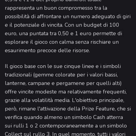
rappresenta un buon compromesso tra la
possibilità di affrontare un numero adeguato di giri
e il potenziale di vincita. Con un budget di 100
euro, una puntata tra 0,50 e 1 euro permette di
esplorare il gioco con calma senza rischiare un
esaurimento precoce delle risorse.
Il gioco base con le sue cinque linee e i simboli
tradizionali (gemme colorate per i valori bassi,
lanterne, campane e pergamene per quelli alti)
offre vincite modeste ma relativamente frequenti,
grazie alla volatilità media. L'obiettivo principale,
però, rimane l'attivazione della Prize Feature, che si
verifica quando almeno un simbolo Cash atterra
sui rulli 1 o 2 contemporaneamente a un simbolo
Collect sul rullo 3. In quel momento, tutti i valori