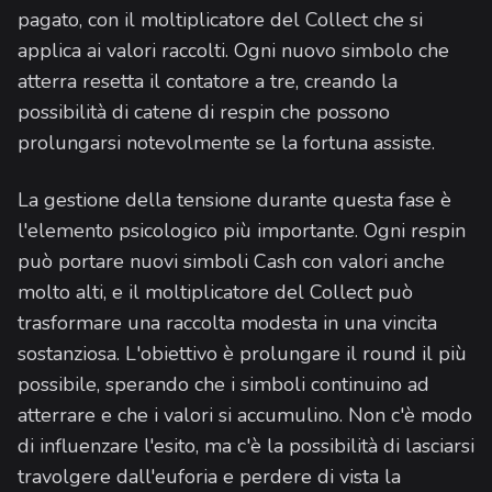
pagato, con il moltiplicatore del Collect che si
applica ai valori raccolti. Ogni nuovo simbolo che
atterra resetta il contatore a tre, creando la
possibilità di catene di respin che possono
prolungarsi notevolmente se la fortuna assiste.
La gestione della tensione durante questa fase è
l'elemento psicologico più importante. Ogni respin
può portare nuovi simboli Cash con valori anche
molto alti, e il moltiplicatore del Collect può
trasformare una raccolta modesta in una vincita
sostanziosa. L'obiettivo è prolungare il round il più
possibile, sperando che i simboli continuino ad
atterrare e che i valori si accumulino. Non c'è modo
di influenzare l'esito, ma c'è la possibilità di lasciarsi
travolgere dall'euforia e perdere di vista la