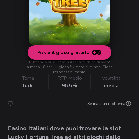
Avvia il gioco gratuito
Cliccando su questo pulsante dichiari di avere
almeno 18 anni. Il gioco è vietato ai minori. Gioca
responsabilmente.
Tema
RTP Medio
Volatilità
luck
96.5
%
media
Segnala un problema
Casino Italiani dove puoi trovare la slot
Lucky Fortune Tree ed altri giochi dello