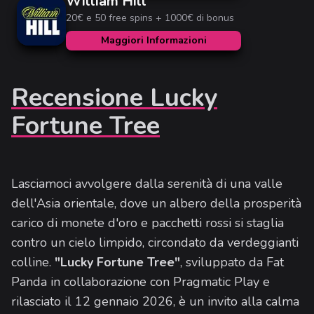
William Hill
20€ e 50 free spins + 1000€ di bonus
Maggiori Informazioni
Recensione Lucky
Fortune Tree
Lasciamoci avvolgere dalla serenità di una valle
dell'Asia orientale, dove un albero della prosperità
carico di monete d'oro e pacchetti rossi si staglia
contro un cielo limpido, circondato da verdeggianti
colline.
"Lucky Fortune Tree"
, sviluppato da Fat
Panda in collaborazione con Pragmatic Play e
rilasciato il 12 gennaio 2026, è un invito alla calma