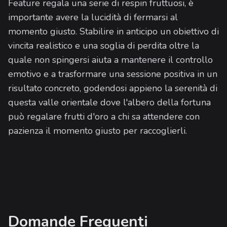
Feature regala una serie di respin fruttuosi, è
importante avere la lucidità di fermarsi al
momento giusto. Stabilire in anticipo un obiettivo di
vincita realistico e una soglia di perdita oltre la
quale non spingersi aiuta a mantenere il controllo
emotivo e a trasformare una sessione positiva in un
risultato concreto, godendosi appieno la serenità di
questa valle orientale dove l'albero della fortuna
può regalare frutti d'oro a chi sa attendere con
pazienza il momento giusto per raccoglierli.
Domande Frequenti