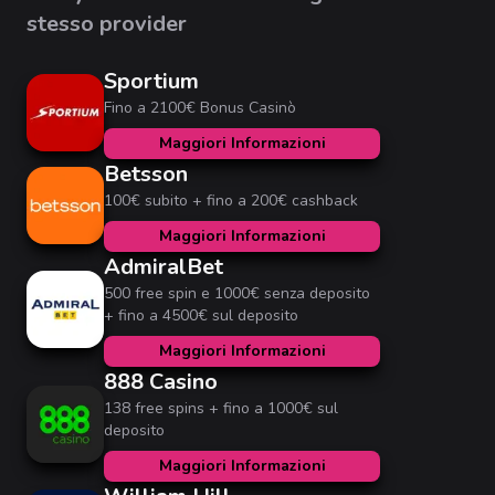
stesso provider
Sportium
Fino a 2100€ Bonus Casinò
Maggiori Informazioni
Betsson
100€ subito + fino a 200€ cashback
Maggiori Informazioni
AdmiralBet
500 free spin e 1000€ senza deposito
+ fino a 4500€ sul deposito
Maggiori Informazioni
888 Casino
138 free spins + fino a 1000€ sul
deposito
Maggiori Informazioni