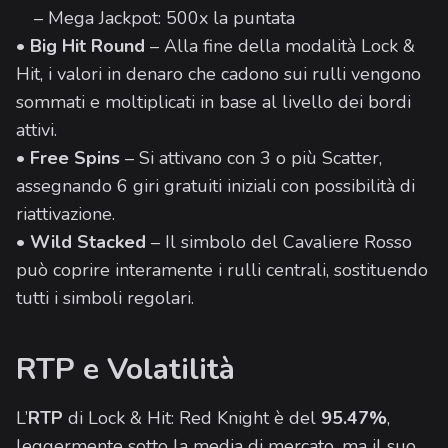
– Mega Jackpot: 500x la puntata
•
Big Hit Round
– Alla fine della modalità Lock &
Hit, i valori in denaro che cadono sui rulli vengono
sommati e moltiplicati in base al livello dei bordi
attivi.
•
Free Spins
– Si attivano con 3 o più Scatter,
assegnando 6 giri gratuiti iniziali con possibilità di
riattivazione.
•
Wild Stacked
– Il simbolo del Cavaliere Rosso
può coprire interamente i rulli centrali, sostituendo
tutti i simboli regolari.
RTP e Volatilità
L’
RTP
di Lock & Hit: Red Knight è del
95.47%
,
leggermente sotto la media di mercato, ma il suo