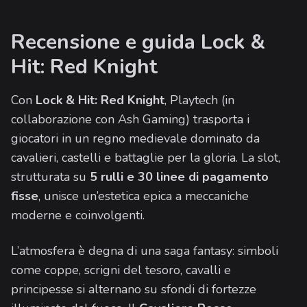
Recensione e guida Lock &
Hit: Red Knight
Con
Lock & Hit: Red Knight
, Playtech (in
collaborazione con Ash Gaming) trasporta i
giocatori in un regno medievale dominato da
cavalieri, castelli e battaglie per la gloria. La slot,
strutturata su
5 rulli e 30 linee di pagamento
fisse
, unisce un’estetica epica a meccaniche
moderne e coinvolgenti.
L’atmosfera è degna di una saga fantasy: simboli
come coppe, scrigni del tesoro, cavalli e
principesse si alternano su sfondi di fortezze