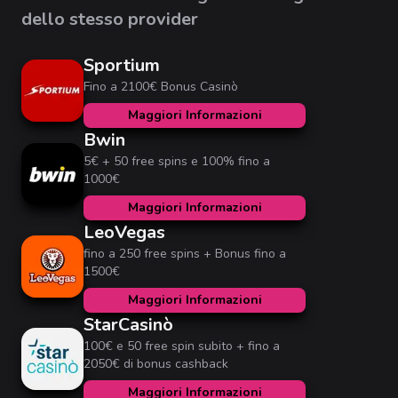
dello stesso provider
Sportium
Fino a 2100€ Bonus Casinò
Maggiori Informazioni
Bwin
5€ + 50 free spins e 100% fino a
1000€
Maggiori Informazioni
LeoVegas
fino a 250 free spins + Bonus fino a
1500€
Maggiori Informazioni
StarCasinò
100€ e 50 free spin subito + fino a
2050€ di bonus cashback
Maggiori Informazioni