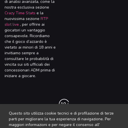
di analisi avanzata, come la
nostra esclusiva sezione
Crazy Time Stats
e la
nuovissima sezione
RTP
slot live
, per offrire ai
giocatori un vantaggio
consapevole. Ricordiamo
che il gioco d’azzardo è
vietato ai minori di 18 anni e
invitiamo sempre a
consultare le probabilità di
vincita sui siti ufficiali dei
concessionari ADM prima di
iniziare a giocare.
Questo sito utilizza cookie tecnici e di profilazione di terze
parti per migliorare la tua esperienza di navigazione. Per
maggiori informazioni e per negare il consenso all'