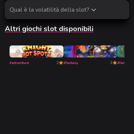
Ci sono quattro jackpot: Mini, Minor, Major e
Qual è la volatilità della slot?
Mega, con premi fino a 500x la puntata.
La volatilità è media, garantendo un buon
Altri giochi slot disponibili
equilibrio tra frequenza e valore delle vincite.
2
3
#
adventure
#
fantasy
#
fantasy
KNIGHT HOT SPOTZ
THE KNIGHT KING
THE GRE