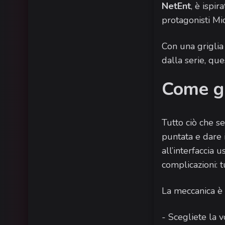
NetEnt
, è ispi
protagonisti Mi
Con una griglia
dalla serie, qu
Come gi
Tutto ciò che se
puntata e dare i
all’interfaccia 
complicazioni: 
La meccanica è i
- Scegliete la v