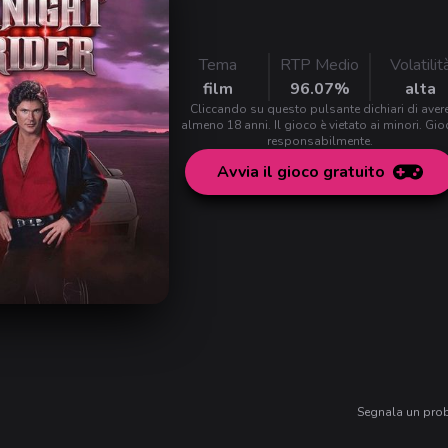
Tema
RTP Medio
Volatilit
film
96.07
%
alta
Cliccando su questo pulsante dichiari di aver
almeno 18 anni. Il gioco è vietato ai minori. Gio
responsabilmente.
Avvia il gioco gratuito
Segnala un pro