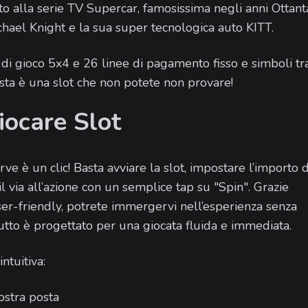
rato alla serie TV Supercar, famosissima negli anni Ottant
chael Knight e la sua super tecnologica auto KITT.
 di gioco 5x4 e 26 linee di pagamento fisso e simboli tra
esta è una slot che non potete non provare!
ocare Slot
rve è un clic! Basta avviare la slot, impostare l’importo 
l via all’azione con un semplice tap su "Spin". Grazie
user-friendly, potrete immergervi nell’esperienza senza
tutto è progettato per una giocata fluida e immediata.
ntuitiva:
ostra posta