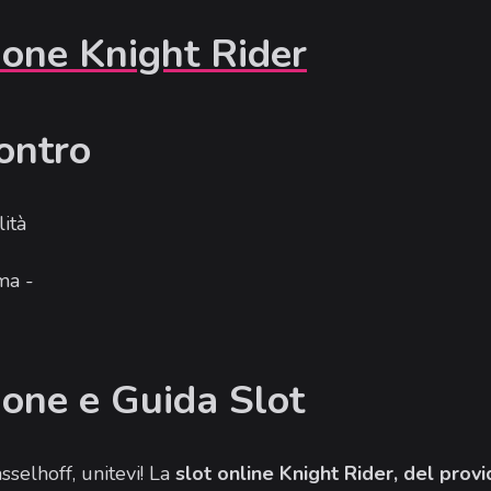
one Knight Rider
ontro
lità
ima -
one e Guida Slot
sselhoff, unitevi! La
slot online Knight Rider, del provi