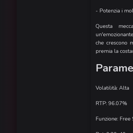
- Potenzia i molt
Questa mecca
un'emozionante 
che crescono m
premia la costan
Paramet
Volatilità: Alta
RTP: 96.07%
Funzione: Free 