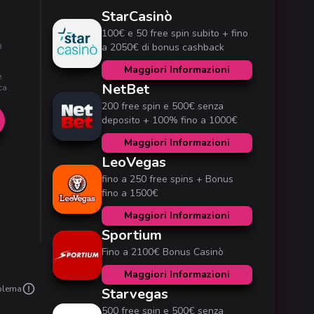
StarCasinò
100€ e 50 free spin subito + fino
à
a 2050€ di bonus cashback
Maggiori Informazioni
e
NetBet
ca
200 free spin e 500€ senza
deposito + 100% fino a 1000€
Maggiori Informazioni
LeoVegas
fino a 250 free spins + Bonus
fino a 1500€
Maggiori Informazioni
Sportium
Fino a 2100€ Bonus Casinò
Maggiori Informazioni
blema
Starvegas
500 free spin e 500€ senza