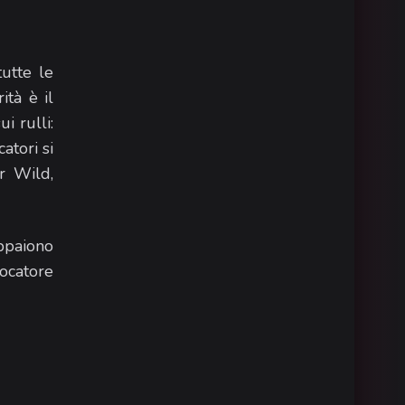
utte le
ità è il
i rulli:
atori si
r Wild,
ppaiono
iocatore