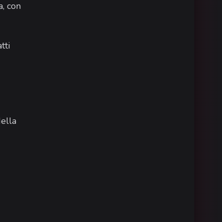
a, con
tti
della