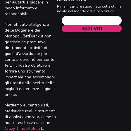
per aiutarti a giocare in
Rimani sempre aggiornato sulle ultime
modo informato e
novità nel mondo del gioco online
responsabile.
Non affiliato all’Agenzia
delle Dogane e dei
Monopoli,
BetBlack.it
non
gestisce né promuove
direttamente attività di
gioco d’azzardo, né per
conto proprio né per conto
terzi. Il nostro obiettivo è
fornire uno strumento
imparziale che accompagni
gli utenti nella scelta delle
migliori esperienze di gioco
online.
Mettiamo al centro dati,
statistiche reali e strumenti
di analisi avanzata, come la
nostra esclusiva sezione
Crazy Time Stats
e la