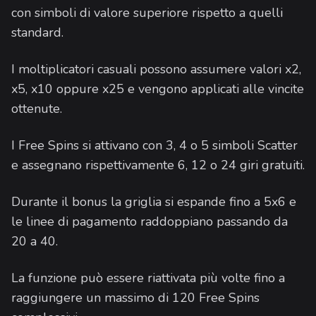
con simboli di valore superiore rispetto a quelli
standard.
I moltiplicatori casuali possono assumere valori x2,
x5, x10 oppure x25 e vengono applicati alle vincite
ottenute.
I Free Spins si attivano con 3, 4 o 5 simboli Scatter
e assegnano rispettivamente 6, 12 o 24 giri gratuiti.
Durante il bonus la griglia si espande fino a 5x6 e
le linee di pagamento raddoppiano passando da
20 a 40.
La funzione può essere riattivata più volte fino a
raggiungere un massimo di 120 Free Spins