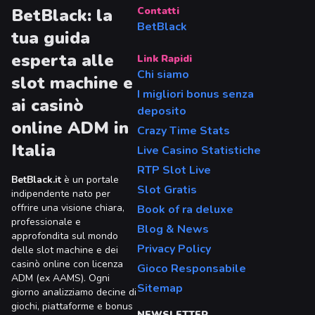
BetBlack: la
Contatti
BetBlack
tua guida
esperta alle
Link Rapidi
Chi siamo
slot machine e
I migliori bonus senza
ai casinò
deposito
online ADM in
Crazy Time Stats
Italia
Live Casino Statistiche
RTP Slot Live
BetBlack.it
è un portale
Slot Gratis
indipendente nato per
offrire una visione chiara,
Book of ra deluxe
professionale e
Blog & News
approfondita sul mondo
Privacy Policy
delle slot machine e dei
casinò online con licenza
Gioco Responsabile
ADM (ex AAMS). Ogni
Sitemap
giorno analizziamo decine di
giochi, piattaforme e bonus
NEWSLETTER