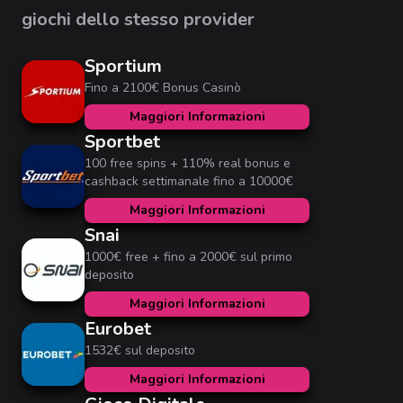
giochi dello stesso provider
Sportium
Fino a 2100€ Bonus Casinò
Maggiori Informazioni
Sportbet
100 free spins + 110% real bonus e
cashback settimanale fino a 10000€
Maggiori Informazioni
Snai
1000€ free + fino a 2000€ sul primo
deposito
Maggiori Informazioni
Eurobet
1532€ sul deposito
Maggiori Informazioni