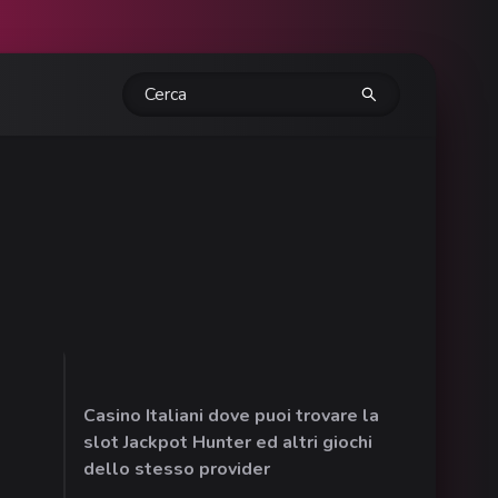
Cerca
Casino Italiani dove puoi trovare la
slot Jackpot Hunter ed altri giochi
dello stesso provider