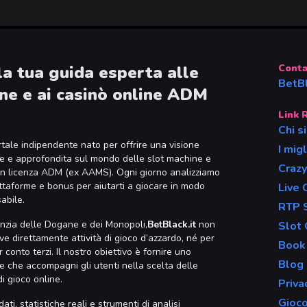
la tua guida esperta alle
Conta
BetB
ne e ai casinò online ADM
Link 
Chi s
tale indipendente nato per offrire una visione
I mig
le e approfondita sul mondo delle slot machine e
Crazy
on licenza ADM (ex AAMS). Ogni giorno analizziamo
attaforme e bonus per aiutarti a giocare in modo
Live 
abile.
RTP S
genzia delle Dogane e dei Monopoli,
BetBlack.it
non
Slot 
e direttamente attività di gioco d’azzardo, né per
Book 
 conto terzi. Il nostro obiettivo è fornire uno
Blog
e che accompagni gli utenti nella scelta delle
di gioco online.
Priva
Gioc
ti, statistiche reali e strumenti di analisi