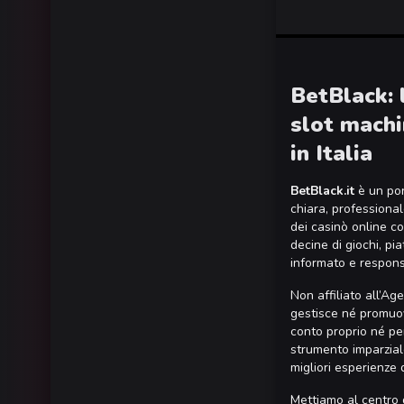
BetBlack: 
slot machi
in Italia
BetBlack.it
è un por
chiara, professiona
dei casinò online c
decine di giochi, pi
informato e respons
Non affiliato all’A
gestisce né promuov
conto proprio né per
strumento imparzial
migliori esperienze 
Mettiamo al centro da