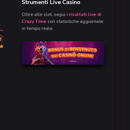
Strumenti Live Casino
Oltre alle slot, segui i
risultati live di
Crazy Time
con statistiche aggiornate
in tempo reale.