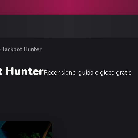
Jackpot Hunter
t Hunter
Recensione, guida e gioco gratis.