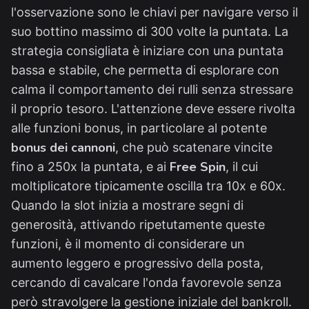
l'osservazione sono le chiavi per navigare verso il
suo bottino massimo di 300 volte la puntata. La
strategia consigliata è iniziare con una puntata
bassa e stabile, che permetta di esplorare con
calma il comportamento dei rulli senza stressare
il proprio tesoro. L'attenzione deve essere rivolta
alle funzioni bonus, in particolare al potente
bonus dei cannoni
, che può scatenare vincite
Free Spin
fino a 250x la puntata, e ai
, il cui
moltiplicatore tipicamente oscilla tra 10x e 60x.
Quando la slot inizia a mostrare segni di
generosità, attivando ripetutamente queste
funzioni, è il momento di considerare un
aumento leggero e progressivo della posta,
cercando di cavalcare l'onda favorevole senza
però stravolgere la gestione iniziale del bankroll.