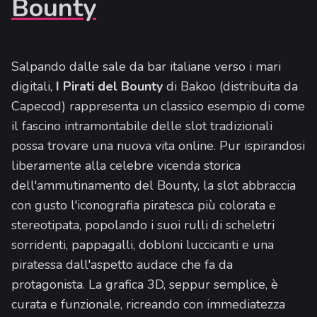
Bounty
Salpando dalle sale da bar italiane verso i mari
digitali,
I Pirati del Bounty
di Bakoo (distribuita da
Capecod) rappresenta un classico esempio di come
il fascino intramontabile delle slot tradizionali
possa trovare una nuova vita online. Pur ispirandosi
liberamente alla celebre vicenda storica
dell'ammutinamento del Bounty, la slot abbraccia
con gusto l'iconografia piratesca più colorata e
stereotipata, popolando i suoi rulli di scheletri
sorridenti, pappagalli, dobloni luccicanti e una
piratessa dall'aspetto audace che fa da
protagonista. La grafica 3D, seppur semplice, è
curata e funzionale, ricreando con immediatezza