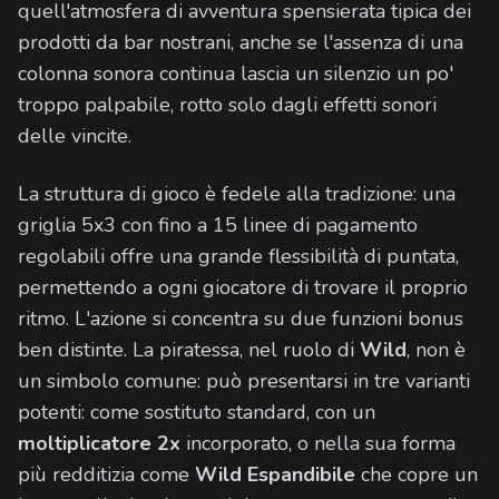
quell'atmosfera di avventura spensierata tipica dei
prodotti da bar nostrani, anche se l'assenza di una
colonna sonora continua lascia un silenzio un po'
troppo palpabile, rotto solo dagli effetti sonori
delle vincite.
La struttura di gioco è fedele alla tradizione: una
griglia 5x3 con fino a 15 linee di pagamento
regolabili offre una grande flessibilità di puntata,
permettendo a ogni giocatore di trovare il proprio
ritmo. L'azione si concentra su due funzioni bonus
ben distinte. La piratessa, nel ruolo di
Wild
, non è
un simbolo comune: può presentarsi in tre varianti
potenti: come sostituto standard, con un
moltiplicatore 2x
incorporato, o nella sua forma
più redditizia come
Wild Espandibile
che copre un