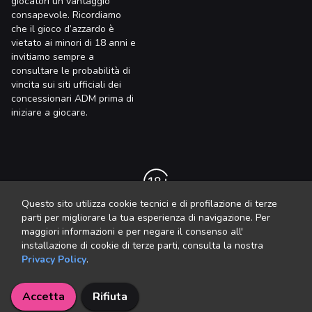
giocatori un vantaggio
consapevole. Ricordiamo
che il gioco d’azzardo è
vietato ai minori di 18 anni e
invitiamo sempre a
consultare le probabilità di
vincita sui siti ufficiali dei
concessionari ADM prima di
iniziare a giocare.
Questo sito utilizza cookie tecnici e di profilazione di terze
parti per migliorare la tua esperienza di navigazione. Per
maggiori informazioni e per negare il consenso all'
installazione di cookie di terze parti, consulta la nostra
Privacy Policy
.
Slot gratis | BetBlack © 2025 | all rights reserved | casinò online sicuri
Accetta
Rifiuta
| GPWA Verification