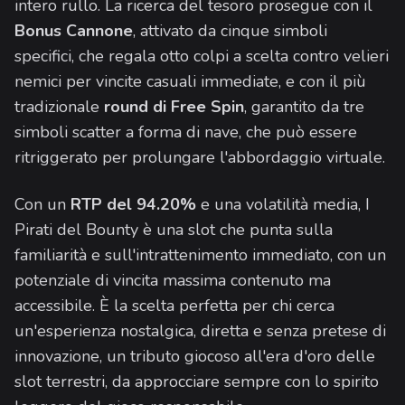
intero rullo. La ricerca del tesoro prosegue con il
Bonus Cannone
, attivato da cinque simboli
specifici, che regala otto colpi a scelta contro velieri
nemici per vincite casuali immediate, e con il più
tradizionale
round di Free Spin
, garantito da tre
simboli scatter a forma di nave, che può essere
ritriggerato per prolungare l'abbordaggio virtuale.
Con un
RTP del 94.20%
e una volatilità media, I
Pirati del Bounty è una slot che punta sulla
familiarità e sull'intrattenimento immediato, con un
potenziale di vincita massima contenuto ma
accessibile. È la scelta perfetta per chi cerca
un'esperienza nostalgica, diretta e senza pretese di
innovazione, un tributo giocoso all'era d'oro delle
slot terrestri, da approcciare sempre con lo spirito