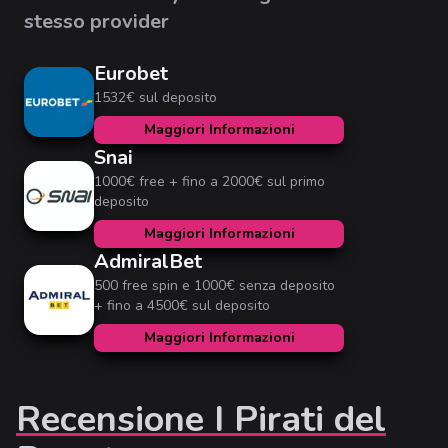
stesso provider
Eurobet
1532€ sul deposito
Maggiori Informazioni
Snai
1000€ free + fino a 2000€ sul primo
deposito
Maggiori Informazioni
AdmiralBet
500 free spin e 1000€ senza deposito
+ fino a 4500€ sul deposito
Maggiori Informazioni
Recensione I Pirati del