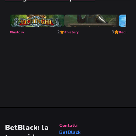
qualità, animazioni cinematografiche e a volte
personaggi con una storia.
2
3
#
history
#
history
#
adventu
VICHINGHI
CONQUISTADORES
IL BRIGA
BetBlack: la
Contatti
BetBlack