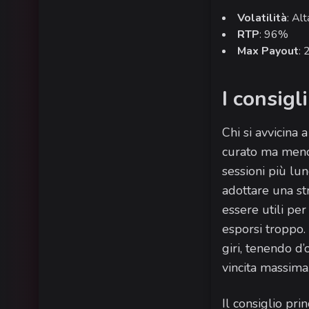
Volatilità
: Alt
RTP
: 96%
Max Payout
: 
I consigl
Chi si avvicin
curato ma meno 
sessioni più lu
adottare una st
essere utili per
esporsi troppo. 
giri, tenendo d’
vincita massima
Il consiglio pr