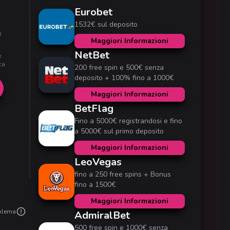
Eurobet
1532€ sul deposito
à
Maggiori Informazioni
NetBet
e
ca
200 free spin e 500€ senza
deposito + 100% fino a 1000€
Maggiori Informazioni
BetFlag
Fino a 5000€ registrandosi e fino
a 5000€ sul primo deposito
Maggiori Informazioni
LeoVegas
fino a 250 free spins + Bonus
fino a 1500€
Maggiori Informazioni
blema
AdmiralBet
500 free spin e 1000€ senza