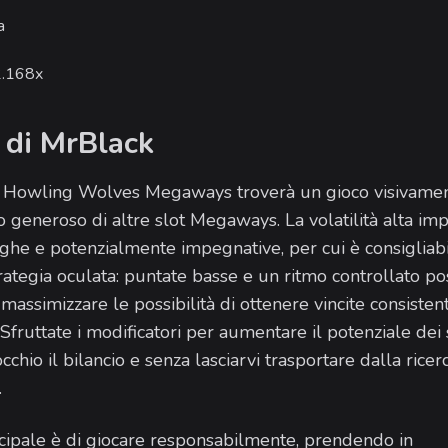
a
2.168x
i di MrBlack
a a Howling Wolves Megaways troverà un gioco visivame
generoso di altre slot Megaways. La volatilità alta imp
nghe e potenzialmente impegnative, per cui è consigliab
rategia oculata: puntate basse e un ritmo controllato p
 massimizzare le possibilità di ottenere vincite consisten
Sfruttate i modificatori per aumentare il potenziale dei 
occhio il bilancio e senza lasciarvi trasportare dalla ricer
.
incipale è di giocare responsabilmente, prendendo in