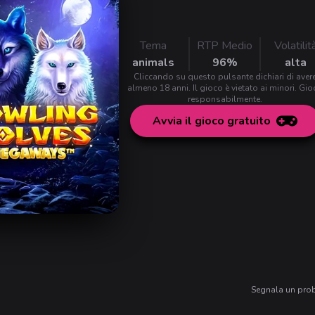
Tema
RTP Medio
Volatilit
animals
96
%
alta
Cliccando su questo pulsante dichiari di aver
almeno 18 anni. Il gioco è vietato ai minori. Gio
responsabilmente.
Avvia il gioco gratuito
Segnala un pro