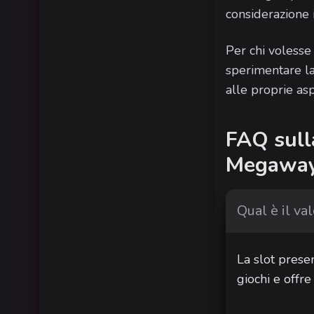
considerazione i
Per chi volesse 
sperimentare l
alle proprie asp
FAQ sull
Megawa
Qual è il va
La slot prese
giochi e offre