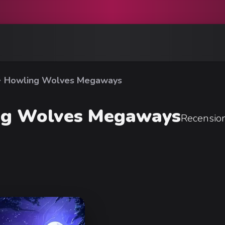
Howling Wolves Megaways
ng Wolves Megaways
Recensione