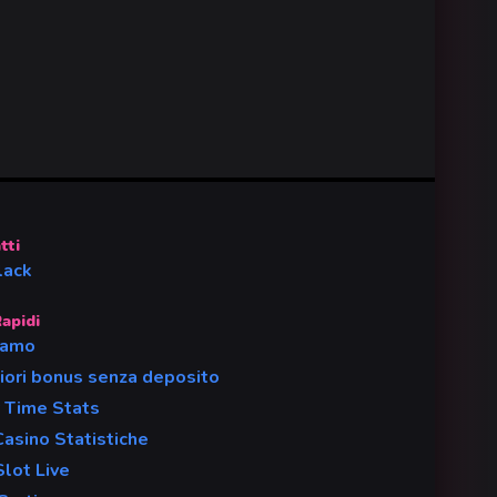
tti
lack
Rapidi
iamo
liori bonus senza deposito
 Time Stats
Casino Statistiche
lot Live