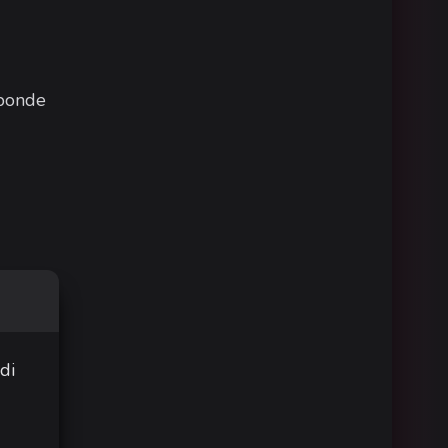
sponde
di