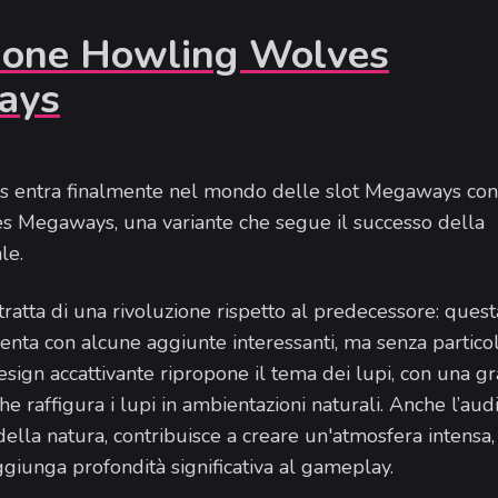
ione Howling Wolves
ays
entra finalmente nel mondo delle slot Megaways con
 Megaways, una variante che segue il successo della
ale.
 tratta di una rivoluzione rispetto al predecessore: quest
senta con alcune aggiunte interessanti, ma senza particol
design accattivante ripropone il tema dei lupi, con una gr
he raffigura i lupi in ambientazioni naturali. Anche l’aud
della natura, contribuisce a creare un'atmosfera intensa,
iunga profondità significativa al gameplay.