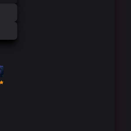
sono
untata
o ad
el
che se