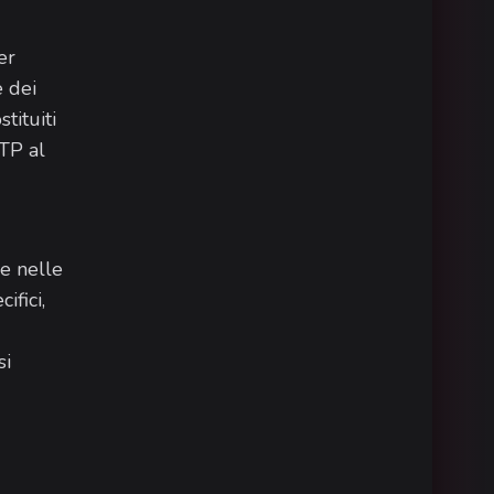
er
e dei
tituiti
RTP al
e nelle
ifici,
si