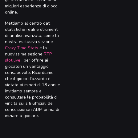
migliori esperienze di gioco
online.
Mettiamo al centro dati,
statistiche reali e strumenti
di analisi avanzata, come la
nostra esclusiva sezione
Crazy Time Stats
e la
nuovissima sezione
RTP
slot live
, per offrire ai
giocatori un vantaggio
consapevole. Ricordiamo
che il gioco d’azzardo è
vietato ai minori di 18 anni e
invitiamo sempre a
consultare le probabilità di
vincita sui siti ufficiali dei
concessionari ADM prima di
iniziare a giocare.