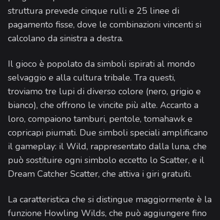
struttura prevede cinque rulli e 25 linee di
pagamento fisse, dove le combinazioni vincenti si
calcolano da sinistra a destra.
Il gioco è popolato da simboli ispirati al mondo
selvaggio e alla cultura tribale. Tra questi,
troviamo tre lupi di diverso colore (nero, grigio e
bianco), che offrono le vincite più alte. Accanto a
loro, compaiono tamburi, pentole, tomahawk e
copricapi piumati. Due simboli speciali amplificano
il gameplay: il Wild, rappresentato dalla luna, che
può sostituire ogni simbolo eccetto lo Scatter, e il
Dream Catcher Scatter, che attiva i giri gratuiti.
La caratteristica che si distingue maggiormente è la
funzione Howling Wilds, che può aggiungere fino