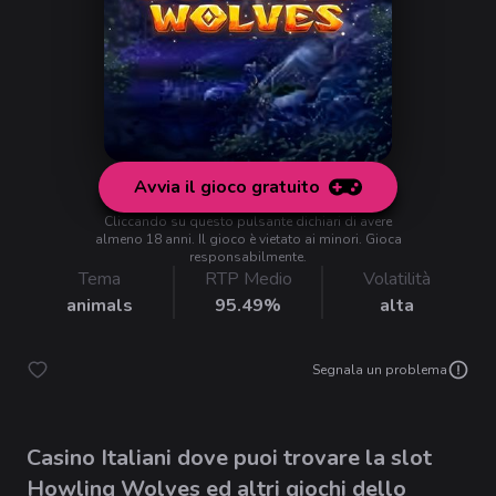
Avvia il gioco gratuito
Cliccando su questo pulsante dichiari di avere
almeno 18 anni. Il gioco è vietato ai minori. Gioca
responsabilmente.
Tema
RTP Medio
Volatilità
animals
95.49
%
alta
Segnala un problema
Casino Italiani dove puoi trovare la slot
Howling Wolves ed altri giochi dello