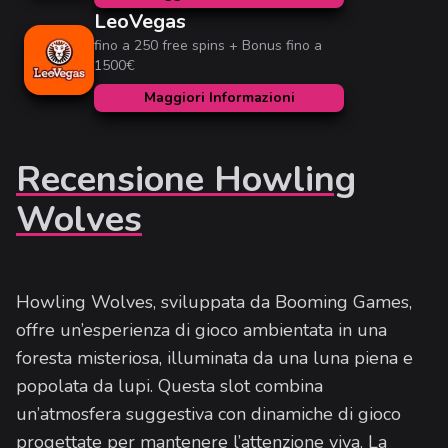
LeoVegas
fino a 250 free spins + Bonus fino a
1500€
Maggiori Informazioni
Recensione Howling
Wolves
Howling Wolves, sviluppata da Booming Games,
offre un’esperienza di gioco ambientata in una
foresta misteriosa, illuminata da una luna piena e
popolata da lupi. Questa slot combina
un’atmosfera suggestiva con dinamiche di gioco
progettate per mantenere l’attenzione viva. La