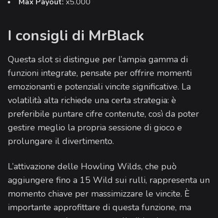
Max Payout:
x5.000
I consigli di MrBlack
Questa slot si distingue per l’ampia gamma di
funzioni integrate, pensate per offrire momenti
emozionanti e potenziali vincite significative. La
volatilità alta richiede una certa strategia: è
preferibile puntare cifre contenute, così da poter
gestire meglio la propria sessione di gioco e
prolungare il divertimento.
L’attivazione delle Howling Wilds, che può
aggiungere fino a 15 Wild sui rulli, rappresenta un
momento chiave per massimizzare le vincite. È
importante approfittare di questa funzione, ma