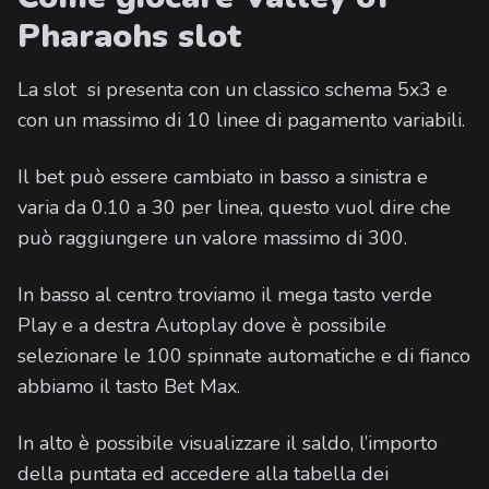
Pharaohs slot
La slot si presenta con un classico schema 5x3 e
con un massimo di 10 linee di pagamento variabili.
Il bet può essere cambiato in basso a sinistra e
varia da 0.10 a 30 per linea, questo vuol dire che
può raggiungere un valore massimo di 300.
In basso al centro troviamo il mega tasto verde
Play e a destra Autoplay dove è possibile
selezionare le 100 spinnate automatiche e di fianco
abbiamo il tasto Bet Max.
In alto è possibile visualizzare il saldo, l’importo
della puntata ed accedere alla tabella dei