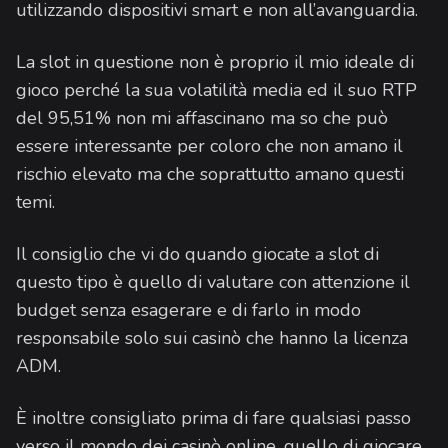
utilizzando dispositivi smart e non all’avanguardia.
La slot in questione non è proprio il mio ideale di
gioco perché la sua volatilità media ed il suo RTP
del 95,51% non mi affascinano ma so che può
essere interessante per coloro che non amano il
rischio elevato ma che soprattutto amano questi
temi.
Il consiglio che vi do quando giocate a slot di
questo tipo è quello di valutare con attenzione il
budget senza esagerare e di farlo in modo
responsabile solo sui casinò che hanno la licenza
ADM.
È inoltre consigliato prima di fare qualsiasi passo
verso il mondo dei casinò online, quello di giocare