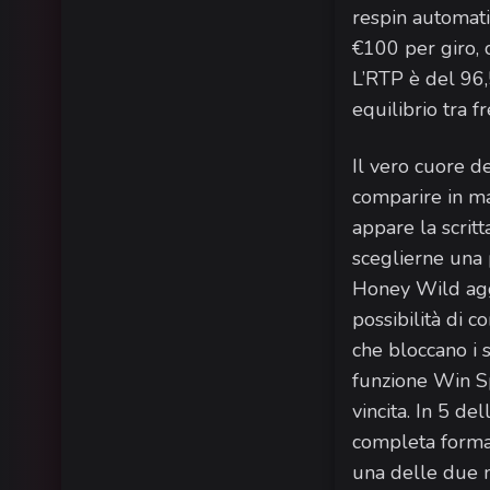
respin automati
€100 per giro, 
L’RTP è del 96,
equilibrio tra 
Il vero cuore d
comparire in ma
appare la scritt
sceglierne una 
Honey Wild agg
possibilità di c
che bloccano i 
funzione Win Sp
vincita. In 5 de
completa formata
una delle due m