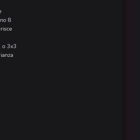
e
ono 8
risce
,
2 o 3x3
rianza