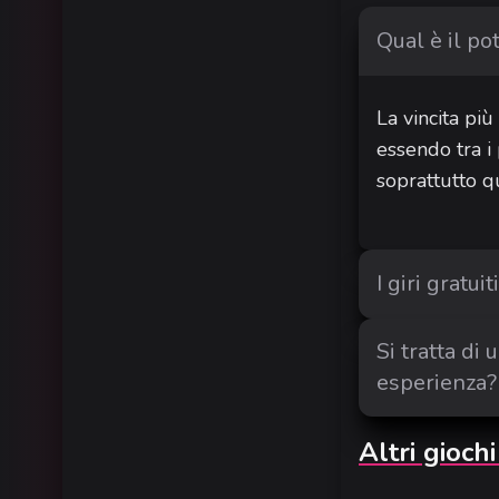
Qual è il po
La vincita pi
essendo tra i 
soprattutto q
I giri gratui
In realtà ci s
Si tratta di
che garantis
esperienza?
Queen, caratt
varianza molto
Grazie alla v
Altri giochi
costanza o ris
bilanciata e a
sono intuitiv