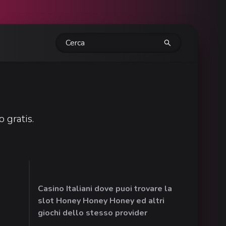
Cerca
 gratis.
Casino Italiani dove puoi trovare la
slot Honey Honey Honey ed altri
giochi dello stesso provider