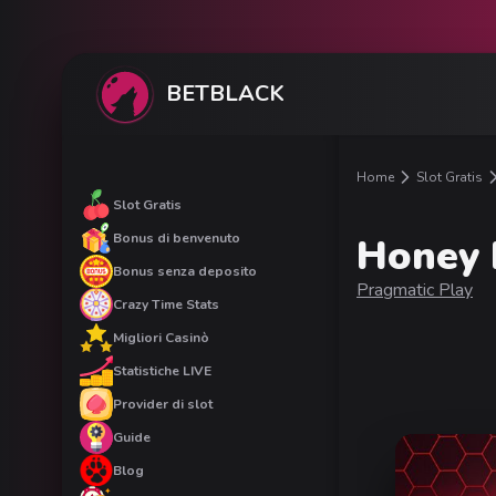
BETBLACK
Home
Slot Gratis
Slot Gratis
Bonus di benvenuto
Honey 
Bonus senza deposito
Pragmatic Play
Crazy Time Stats
Migliori Casinò
Statistiche LIVE
Provider di slot
Guide
Blog